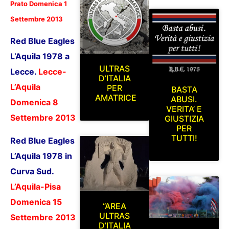
Prato
Domenica 1
Settembre 2013
Red Blue Eagles
L’Aquila 1978 a
ULTRAS
Lecce.
Lecce-
D’ITALIA
L’Aquila
PER
BASTA
AMATRICE
ABUSI.
Domenica 8
VERITA’ E
Settembre 2013
GIUSTIZIA
PER
TUTTI!
Red Blue Eagles
L’Aquila 1978 in
Curva Sud.
L’Aquila-Pisa
Domenica 15
“AREA
ULTRAS
Settembre 2013
D’ITALIA