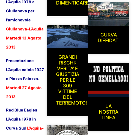
L’Aquila 1978
a
DIMENTICARE
Giulianova
per
l’amichevole
Giulianova-L’Aquila
CURVA
Martedì 13 Agosto
DIFFIDATI
2013
GRANDI
Presentazione
RISCHI:
VERITA’ E
L’Aquila calcio 1927
GIUSTIZIA
a Piazza Palazzo.
PER LE
309
Martedi 27 Agosto
VITTIME
DEL
2013
TERREMOTO!
LA
Red Blue Eagles
NOSTRA
LINEA
L’Aquila 1978 in
Curva Sud
L’Aquila-