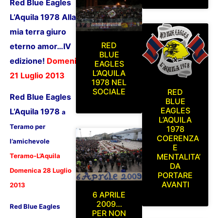
Red Blue Eagles
L’Aquila 1978 Alla
mia terra giuro
RED
eterno amor…IV
BLUE
edizione!
Domenica
EAGLES
L’AQUILA
21 Luglio 2013
1978 NEL
SOCIALE
RED
Red Blue Eagles
BLUE
EAGLES
L’Aquila 1978
a
L’AQUILA
Teramo
per
1978
COERENZA
l’amichevole
E
Teramo-L’Aquila
MENTALITA’
DA
Domenica 28 Luglio
PORTARE
AVANTI
2013
6 APRILE
2009…
Red Blue Eagles
PER NON