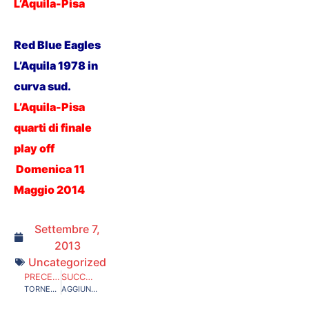
L’Aquila-Pisa
Red Blue Eagles
L’Aquila 1978 in
curva sud.
L’Aquila-Pisa
quarti di finale
play off
Domenica 11
Maggio 201
4
Settembre 7,
2013
Uncategorized
PRECEDENTE
SUCCESSIVO
TORNEO ULTRAS U3 MONOPOLI 13-14 LUGLIO 2013
AGGIUNTA NUOVA SEZIONE FOTO R.B.E. 2013/2014 SERIE C1