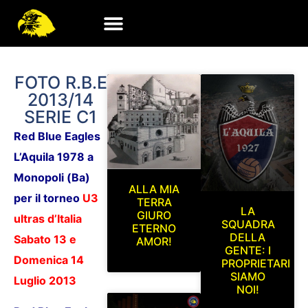
FOTO R.B.E
2013/14
SERIE C1
Red Blue Eagles
L’Aquila 1978
a
Monopoli (Ba)
ALLA MIA
per il torneo
U3
TERRA
LA
GIURO
ultras d’Italia
SQUADRA
ETERNO
DELLA
Sabato 13 e
AMOR!
GENTE: I
Domenica 14
PROPRIETARI
SIAMO
Luglio 2013
NOI!