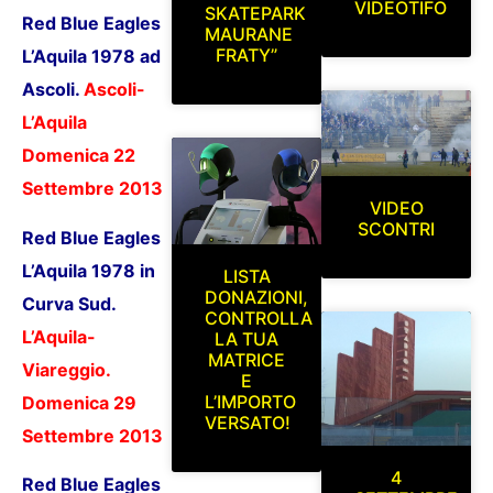
VIDEOTIFO
SKATEPARK
Red Blue Eagles
MAURANE
FRATY”
L’Aquila 1978 ad
Ascoli.
Ascoli-
L’Aquila
Domenica 22
Settembre 2013
VIDEO
SCONTRI
Red Blue Eagles
L’Aquila 1978 in
LISTA
DONAZIONI,
Curva Sud.
CONTROLLA
L’Aquila-
LA TUA
MATRICE
Viareggio.
E
L’IMPORTO
Domenica 29
VERSATO!
Settembre 2013
4
Red Blue Eagles