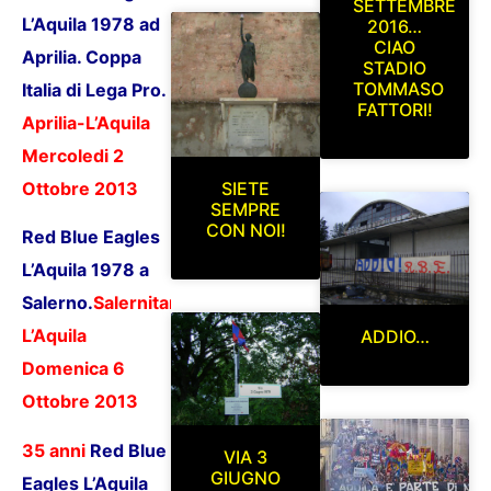
SETTEMBRE
L’Aquila 1978 ad
2016…
CIAO
Aprilia. Coppa
STADIO
TOMMASO
Italia di Lega Pro.
FATTORI!
Aprilia-L’Aquila
Mercoledi 2
SIETE
Ottobre 2013
SEMPRE
CON NOI!
Red Blue Eagles
L’Aquila 1978 a
Salerno.
Salernitana-
L’Aquila
ADDIO…
Domenica 6
Ottobre 2013
35 anni
Red Blue
VIA 3
GIUGNO
Eagles L’Aquila