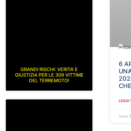
6 A
GRANDI RISCHI: VERITA’ E
UNA
GIUSTIZIA PER LE 309 VITTIME
202
DEL TERREMOTO!
CHE
LEGGI 
Aprile 