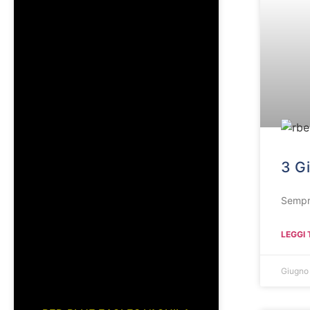
3 G
Sempr
LEGGI 
Giugno
RED BLUE EAGLES L’AQUILA
1978 NEL SOCIALE