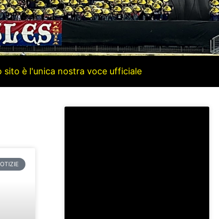
ito è l'unica nostra voce ufficiale
OTIZIE