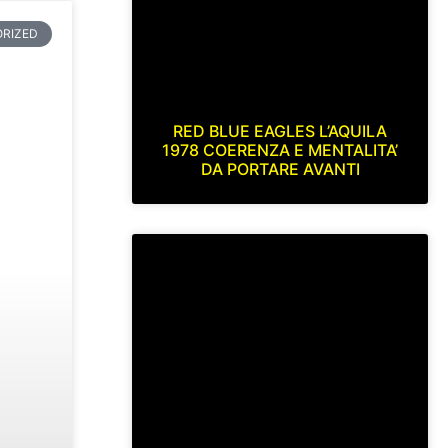
RED BLUE EAGLES L’AQUILA
1978 COERENZA E MENTALITA’
DA PORTARE AVANTI