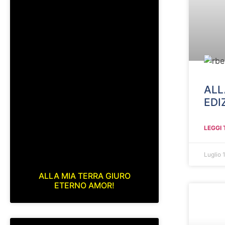
ALL
EDI
LEGGI 
Luglio 
ALLA MIA TERRA GIURO
ETERNO AMOR!