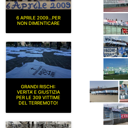
6 APRILE 2009…PER
NON DIMENTICARE
GRANDI RISCHI:
VERITA’ E GIUSTIZIA
PER LE 309 VITTIME
DEL TERREMOTO!