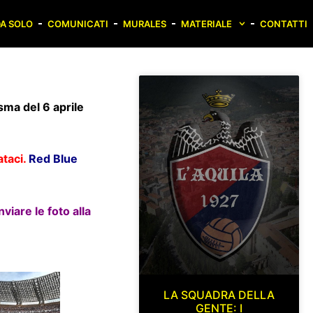
A SOLO
COMUNICATI
MURALES
MATERIALE
CONTATTI
isma del 6 aprile
ataci.
Red Blue
viare le foto alla
LA SQUADRA DELLA
GENTE: I