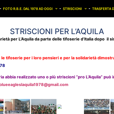
FOTO R.B.E. DAL 1978 AD OGGI
STRISCIONI
TRASFERTA D
STRISCIONI PER L’AQUILA
arietà per L’Aquila da parte delle tifoserie d’Italia dopo il s
le tifoserie per i loro pensieri
e per
la solidarietà dimostr
978
a abbia realizzato uno o più striscioni “pro L’Aquila” può in
blueeagleslaquila1978@gmail.com