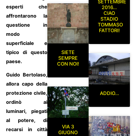
SETTEMBRE
esperti che
2016…
CIAO
affrontarono la
STADIO
TOMMASO
questione in
FATTORI!
modo
superficiale e
tipico di questo
SIETE
SEMPRE
paese.
CON NOI!
Guido Bertolaso,
allora capo della
protezione civile,
ADDIO…
ordinò ai
luminari, piegati
al potere, di
VIA 3
recarsi in città
GIUGNO