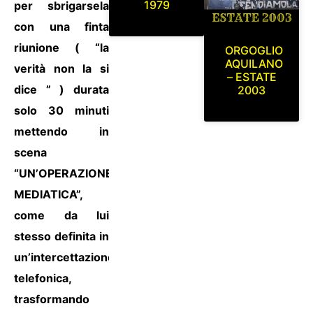
1979
per sbrigarsela
con una finta
riunione ( “la
ORGOGLIO
AQUILANO
verità non la si
– ESTATE
dice ” ) durata
2003
solo 30 minuti
mettendo in
scena
“UN’OPERAZIONE
MEDIATICA”,
come da lui
stesso definita in
un’intercettazione
telefonica,
trasformando