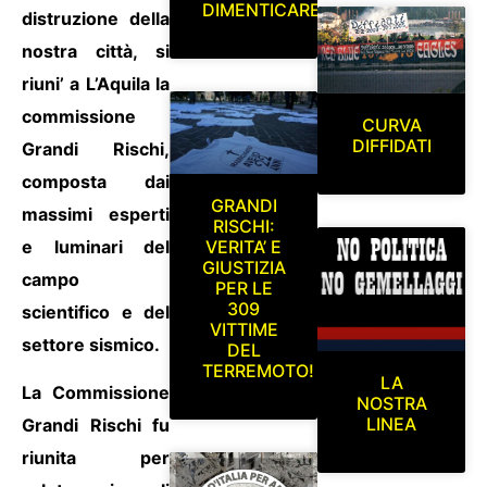
DIMENTICARE
distruzione della
nostra città, si
riuni’ a L’Aquila la
commissione
CURVA
DIFFIDATI
Grandi Rischi,
composta dai
GRANDI
massimi esperti
RISCHI:
e luminari del
VERITA’ E
GIUSTIZIA
campo
PER LE
309
scientifico e del
VITTIME
settore sismico.
DEL
TERREMOTO!
LA
La Commissione
NOSTRA
LINEA
Grandi Rischi fu
riunita per