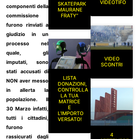
VIDEOTIFO
SKATEPARK
componenti della
MAURANE
commissione
FRATY”
furono rinviati a
giudizio in un
processo nel
quale, gli
VIDEO
imputati, sono
SCONTRI
stati accusati di
LISTA
NON aver messo
DONAZIONI,
CONTROLLA
in allerta la
LA TUA
popolazione. Il
MATRICE
E
30 Marzo infatti,
L’IMPORTO
tutti i cittadini,
VERSATO!
furono
4
rassicurati dagli