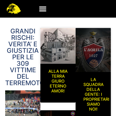
GRANDI
RISCHI:
VERITA’ E
GIUSTIZIA
PER LE
309
VITTIME
ALLA MIA
DEL
TERRA
LA
GIURO
TERREMOTO!
SQUADRA
ETERNO
DELLA
AMOR!
GENTE: I
PROPRIETARI
SIAMO
NOI!