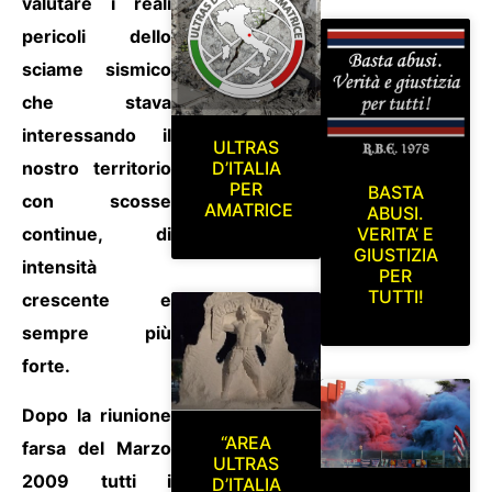
valutare i reali
pericoli dello
sciame sismico
che stava
interessando il
ULTRAS
nostro territorio
D’ITALIA
PER
BASTA
con scosse
AMATRICE
ABUSI.
VERITA’ E
continue, di
GIUSTIZIA
intensità
PER
TUTTI!
crescente e
sempre più
forte.
Dopo la riunione
“AREA
farsa del Marzo
ULTRAS
2009 tutti i
D’ITALIA