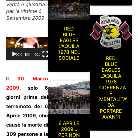
Verità e giustizia
per le vittime 6
Settembre 2009
RED
BLUE
EAGLES
Video
L’AQUILA
Player
1978 NEL
00:00
00:19
SOCIALE
RED
BLUE
EAGLES
L’AQUILA
Il
30 Marzo
1978
COERENZA
2009
, solo 6
E
giorni prima del
MENTALITA’
DA
terremoto del 6
PORTARE
Aprile 2009, che
AVANTI
6 APRILE
causò la morte di
2009…
309 persone e la
PER NON