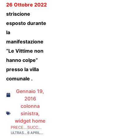
26 Ottobre 2022
striscione
esposto durante
la
manifestazione
“Le Vittime non
hanno colpe”
presso la villa
comunale .
Gennaio 19,
2016
colonna
sinistra
,
widget home
PRECEDENTE
SUCCESSIVO
ULTRAS D’ITALIA PER AMATRICE
6 APRILE 2009…PER NON DIMENTICARE