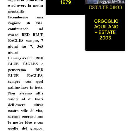
1979
e ad avere la nostra
mentalità
facendosene una
ORGOGLIO
ragione di vita,
AQUILANO
continuando ad
– ESTATE
essere RED BLUE
2003
EAGLES sempre, 7
giorni su 7, 365
giorni
l’anno,vivremo RED
BLUE EAGLES e
penseremo RED
BLUE EAGLES,
sempre con quel
pallino fisso in testa.
Non avremo altri
valori al di fuori
dell’essere ultras
nostro stile di vita,
saremo coerenti con
le nostre idee e con
quelle del gruppo,