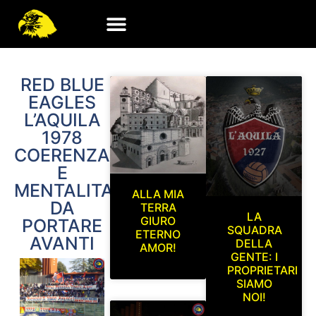
RED BLUE
EAGLES
L’AQUILA
1978
COERENZA
E
MENTALITA’
ALLA MIA
DA
TERRA
LA
GIURO
PORTARE
SQUADRA
ETERNO
AVANTI
DELLA
AMOR!
GENTE: I
PROPRIETARI
SIAMO
NOI!