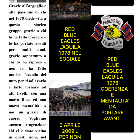
Grazie all’orgoglio e
alla passione di chi
nel 1978 diede vita a
questo storico
RED
gruppo, grazie a chi
BLUE
lo ha fatto crescere e
EAGLES
lo ha portato avanti
L’AQUILA
per molti anni,
1978 NEL
grazie soprattutto a
SOCIALE
RED
chi lo ha ripreso e
BLUE
non lo ha fatto
EAGLES
morire facendo del
L’AQUILA
tutto per risollevarlo
1978
e farlo tornare ad
COERENZA
alti livelli, con una
E
nuova linea ed una
MENTALITA’
nuova mentalità. A
DA
noi un grazie di
PORTARE
cuore. Vogliamo
AVANTI
ancora ringraziare
6 APRILE
chi ci è stato vicino
2009…
PER NON
in questi anni, nel