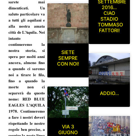
SETTEMBRE
sarete mai
2016…
dimenticati. Un
CIAO
saluto particolare va
STADIO
a tutti gli aquilani e
TOMMASO
alla nostra amata
FATTORI!
città de L’Aquila. Noi
intanto
continueremo la
nostra storia, si
SIETE
spera per molti anni
SEMPRE
ancora, almeno fino
CON NOI!
a quando ci saremo
noi a tirare le fila,
fino a quando la
morte non ci
separerà da questo
ADDIO…
nome: RED BLUE
EAGLES L’AQUILA
1978. Continueremo
a fare i nostri doveri
rispettando le nostre
VIA 3
regole ben precise, a
GIUGNO
seguire la nosta linea