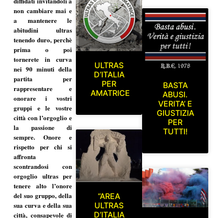
diffidati invitandoli a
non cambiare mai e
a mantenere le
abitudini ultras
tenendo duro, perchè
prima o poi
tornerete in curva
ULTRAS
nei 90 minuti della
D’ITALIA
partita per
PER
BASTA
rappresentare e
AMATRICE
ABUSI.
onorare i vostri
VERITA’ E
gruppi e le vostre
GIUSTIZIA
città con l’orgoglio e
PER
la passione di
TUTTI!
sempre. Onore e
rispetto per chi si
affronta
scontrandosi con
orgoglio ultras per
tenere alto l’onore
del suo gruppo, della
“AREA
sua curva e della sua
ULTRAS
D’ITALIA
città, consapevole di