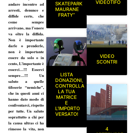
VIDEOTIFO
SKATEPARK
andare incontro ad
MAURANE
arresti, denunce e
FRATY”
diffide certe, che
come sempre
arrivano, ma l’onore
va oltre la diffida.
Non è importante
darle o prenderle,
non è importante
VIDEO
essere da solo o in
SCONTRI
cento, L’importante è
esserci…!!! Esserci
LISTA
sempre…!!! Un
DONAZIONI,
saluto a quelle
CONTROLLA
tifoserie “nemiche”,
LA TUA
che in questi anni ci
MATRICE
hanno dato modo di
E
confrontarci, rispetto
L’IMPORTO
per tutte. Un saluto
VERSATO!
soprattutto a chi per
la causa ultras ci ha
4
rimesso la vita, non