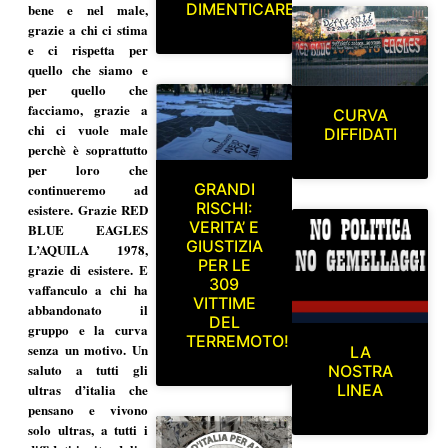
DIMENTICARE
bene e nel male,
grazie a chi ci stima
e ci rispetta per
quello che siamo e
per quello che
facciamo, grazie a
CURVA
chi ci vuole male
DIFFIDATI
perchè è soprattutto
per loro che
GRANDI
continueremo ad
RISCHI:
esistere. Grazie RED
VERITA’ E
BLUE EAGLES
GIUSTIZIA
L’AQUILA 1978,
PER LE
grazie di esistere. E
309
vaffanculo a chi ha
VITTIME
abbandonato il
DEL
gruppo e la curva
TERREMOTO!
senza un motivo. Un
LA
saluto a tutti gli
NOSTRA
ultras d’italia che
LINEA
pensano e vivono
solo ultras, a tutti i