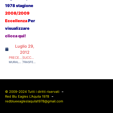
1978 stagione
2008/2009
Eccellenza
P
er
visualizzare
clicca qui!
Luglio 29,
2012
PRECEDENTE
SUCCESSIVO
MURALES
TRASFERTA DA SOLO
© 2009-2024 Tutti i diritti riservati
Red Blu Eagles L'Aquila 1978
redblueeagleslaquila1978@gmail.com