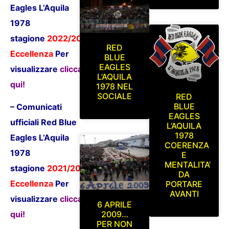
Eagles L’Aquila
1978
stagione
2022/2023
RED
Eccellenza
P
er
BLUE
EAGLES
visualizzare
clicca
L’AQUILA
qui!
1978 NEL
SOCIALE
RED
BLUE
– Comunicati
EAGLES
ufficiali Red Blue
L’AQUILA
1978
Eagles L’Aquila
COERENZA
1978
E
MENTALITA’
stagione
2021/2022
DA
Eccellenza
P
er
PORTARE
AVANTI
visualizzare
clicca
6 APRILE
qui!
2009…
PER NON