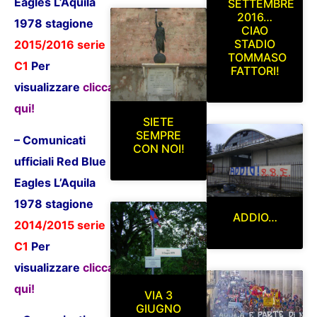
Eagles L’Aquila
SETTEMBRE
2016…
1978 stagione
CIAO
STADIO
2015/2016 serie
TOMMASO
C1
P
er
FATTORI!
visualizzare
clicca
qui!
SIETE
SEMPRE
– Comunicati
CON NOI!
ufficiali Red Blue
Eagles L’Aquila
1978 stagione
ADDIO…
2014/2015 serie
C1
P
er
visualizzare
clicca
qui!
VIA 3
GIUGNO