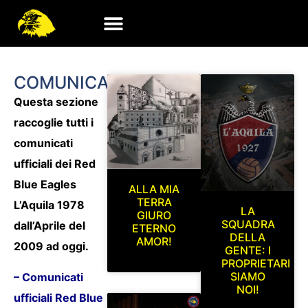
COMUNICATI
Questa sezione
raccoglie tutti i
comunicati
ufficiali dei Red
Blue Eagles
ALLA MIA
TERRA
L’Aquila 1978
LA
GIURO
SQUADRA
dall’Aprile del
ETERNO
DELLA
AMOR!
2009 ad oggi.
GENTE: I
PROPRIETARI
SIAMO
– Comunicati
NOI!
ufficiali Red Blue