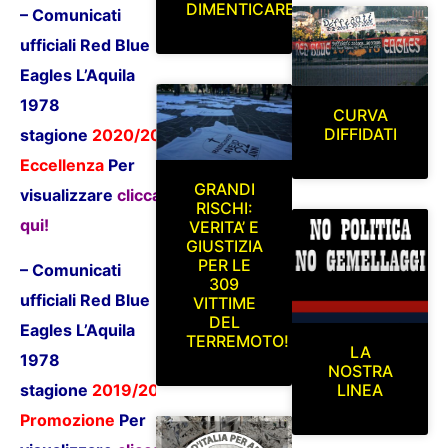
DIMENTICARE
– Comunicati
ufficiali Red Blue
Eagles L’Aquila
1978
CURVA
DIFFIDATI
stagione
2020/2021
Eccellenza
P
er
GRANDI
visualizzare
clicca
RISCHI:
qui!
VERITA’ E
GIUSTIZIA
PER LE
– Comunicati
309
ufficiali Red Blue
VITTIME
DEL
Eagles L’Aquila
TERREMOTO!
LA
1978
NOSTRA
stagione
2019/2020
LINEA
Promozione
P
er