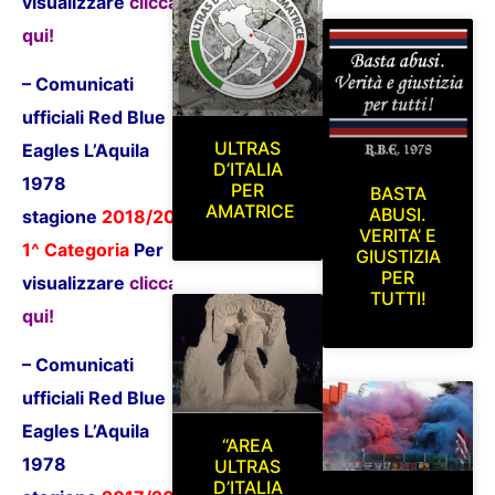
visualizzare
clicca
qui!
– Comunicati
ufficiali Red Blue
ULTRAS
Eagles L’Aquila
D’ITALIA
1978
PER
BASTA
AMATRICE
ABUSI.
stagione
2018/2019
VERITA’ E
1^ Categoria
P
er
GIUSTIZIA
PER
visualizzare
clicca
TUTTI!
qui!
– Comunicati
ufficiali Red Blue
Eagles L’Aquila
“AREA
1978
ULTRAS
D’ITALIA