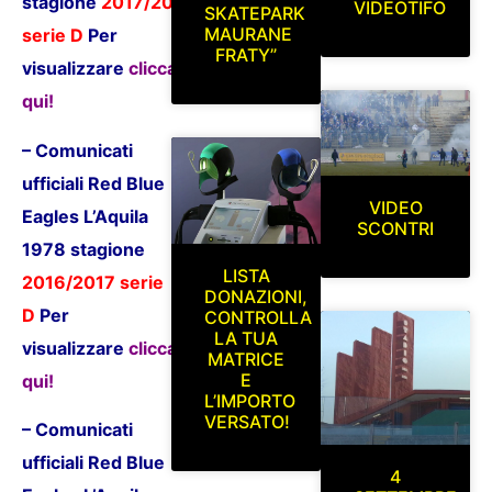
stagione
2017/2018
VIDEOTIFO
SKATEPARK
MAURANE
serie D
P
er
FRATY”
visualizzare
clicca
qui!
– Comunicati
ufficiali Red Blue
VIDEO
Eagles L’Aquila
SCONTRI
1978 stagione
LISTA
2016/2017 serie
DONAZIONI,
D
P
er
CONTROLLA
LA TUA
visualizzare
clicca
MATRICE
E
qui!
L’IMPORTO
VERSATO!
– Comunicati
ufficiali Red Blue
4