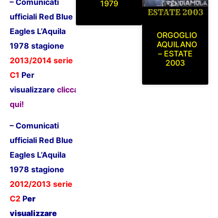
– Comunicati
1979
ufficiali Red Blue
Eagles L’Aquila
ORGOGLIO
AQUILANO
1978 stagione
– ESTATE
2013/2014 serie
2003
C1
P
er
visualizzare
clicca
qui!
– Comunicati
ufficiali Red Blue
Eagles L’Aquila
1978 stagione
2012/2013 serie
C2
P
er
visualizzare