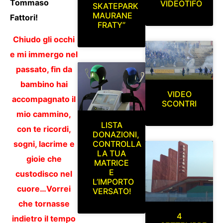
Tommaso
VIDEOTIFO
SKATEPARK
MAURANE
Fattori!
FRATY”
Chiudo gli occhi
e mi immergo nel
passato, fin da
bambino hai
VIDEO
accompagnato il
SCONTRI
mio cammino,
LISTA
con te ricordi,
DONAZIONI,
CONTROLLA
sogni, lacrime e
LA TUA
gioie che
MATRICE
E
custodisco nel
L’IMPORTO
cuore…Vorrei
VERSATO!
che tornasse
4
indietro il tempo