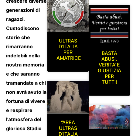
crescere diverse
generazioni di
ragazzi.
Custodiscono
storie che
ULTRAS
rimarranno
D’ITALIA
PER
BASTA
indelebili nella
AMATRICE
ABUSI.
VERITA’ E
nostra memoria
GIUSTIZIA
e che saranno
PER
TUTTI!
tramandate a chi
non avrà avuto la
fortuna di vivere
e respirare
l’atmosfera del
“AREA
ULTRAS
glorioso Stadio
D’ITALIA