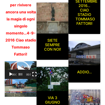
SETTEMBRE
per rivivere
2016…
CIAO
ancora una volta
STADIO
TOMMASO
la magia di ogni
FATTORI!
singolo
momento…4-9-
2016 Ciao stadio
SIETE
SEMPRE
Tommaso
CON NOI!
Fattori!
Video
Player
ADDIO…
00:00
00:55
VIA 3
GIUGNO