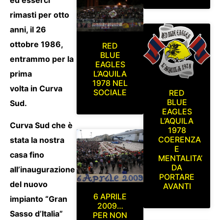
ed esserci
rimasti per otto
anni, il 26
ottobre 1986,
RED
BLUE
entrammo per la
EAGLES
L’AQUILA
prima
1978 NEL
volta in Curva
SOCIALE
RED
BLUE
Sud.
EAGLES
L’AQUILA
Curva Sud che è
1978
COERENZA
stata la nostra
E
casa fino
MENTALITA’
DA
all’inaugurazione
PORTARE
del nuovo
AVANTI
6 APRILE
impianto “Gran
2009…
Sasso d’Italia”
PER NON