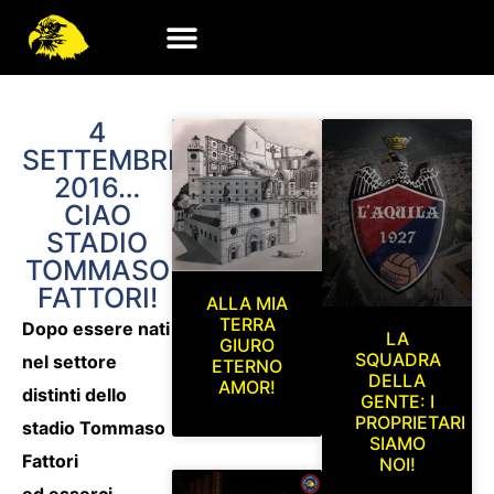
4
SETTEMBRE
2016…
CIAO
STADIO
TOMMASO
FATTORI!
ALLA MIA
TERRA
Dopo essere nati
LA
GIURO
SQUADRA
nel settore
ETERNO
DELLA
AMOR!
distinti dello
GENTE: I
PROPRIETARI
stadio Tommaso
SIAMO
Fattori
NOI!