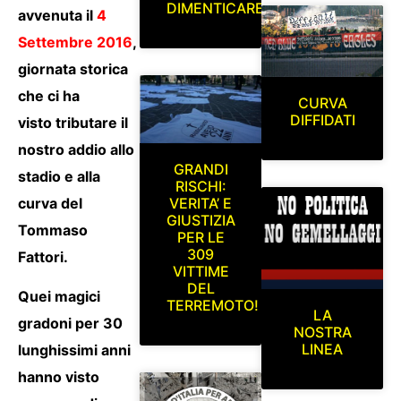
DIMENTICARE
avvenuta il
4
Settembre 2016
,
giornata storica
che ci ha
CURVA
DIFFIDATI
visto tributare il
nostro addio allo
GRANDI
stadio e alla
RISCHI:
curva del
VERITA’ E
GIUSTIZIA
Tommaso
PER LE
309
Fattori.
VITTIME
DEL
Quei magici
TERREMOTO!
LA
gradoni per 30
NOSTRA
LINEA
lunghissimi anni
hanno visto