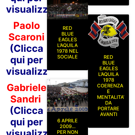
visualizzare)
Paolo
RED
BLUE
Scaroni
EAGLES
L’AQUILA
(Clicca
1978 NEL
SOCIALE
RED
qui per
BLUE
EAGLES
visualizzare)
L’AQUILA
1978
Gabriele
COERENZA
E
Sandri
MENTALITA’
DA
(Clicca
PORTARE
AVANTI
qui per
6 APRILE
2009…
visualizzare)
PER NON