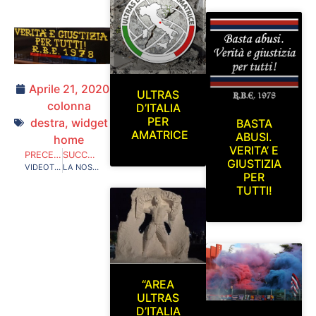
Aprile 21, 2020
ULTRAS
colonna
D’ITALIA
PER
destra
,
widget
BASTA
AMATRICE
ABUSI.
home
VERITA’ E
PRECEDENTE
SUCCESSIVO
GIUSTIZIA
VIDEOTIFO
LA NOSTRA LINEA
PER
TUTTI!
“AREA
ULTRAS
D’ITALIA