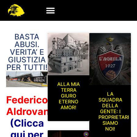
BASTA
ABUSI.
VERITA’ E
GIUSTIZIA
PER TUTTI!
ALLA MIA
TERRA
LA
GIURO
Federico
SQUADRA
ETERNO
DELLA
AMOR!
Aldrovandi
GENTE: I
PROPRIETARI
(Clicca
SIAMO
NOI!
qui per