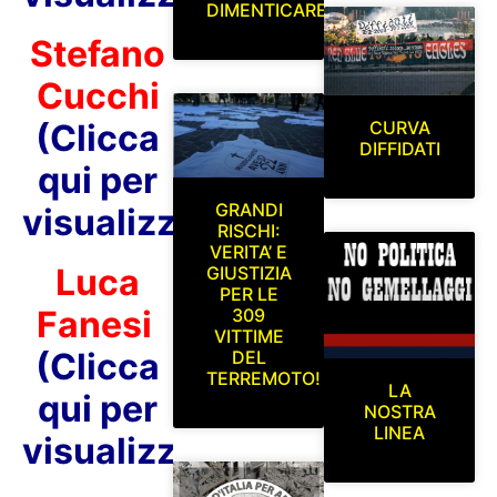
DIMENTICARE
Stefano
Cucchi
CURVA
(Clicca
DIFFIDATI
qui per
GRANDI
visualizzare)
RISCHI:
VERITA’ E
Luca
GIUSTIZIA
PER LE
Fanesi
309
VITTIME
(Clicca
DEL
TERREMOTO!
LA
qui per
NOSTRA
LINEA
visualizzare)