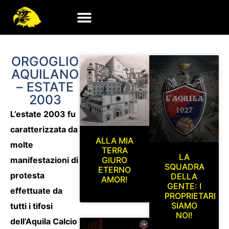
ORGOGLIO
AQUILANO
– ESTATE
2003
L’estate 2003 fu
caratterizzata da
ALLA MIA
molte
TERRA
LA
manifestazioni di
GIURO
SQUADRA
ETERNO
protesta
DELLA
AMOR!
GENTE: I
effettuate da
PROPRIETARI
SIAMO
tutti i tifosi
NOI!
dell’Aquila Calcio