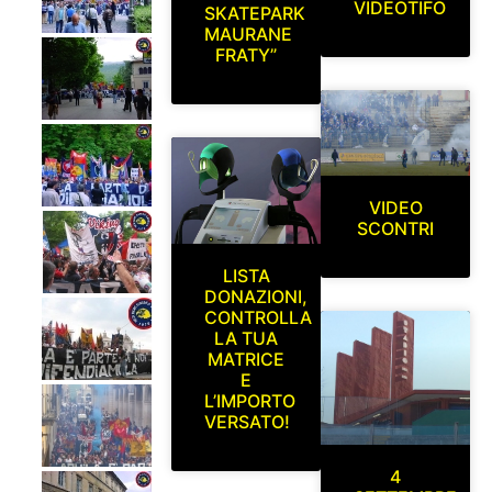
VIDEOTIFO
SKATEPARK
MAURANE
FRATY”
VIDEO
SCONTRI
LISTA
DONAZIONI,
CONTROLLA
LA TUA
MATRICE
E
L’IMPORTO
VERSATO!
4