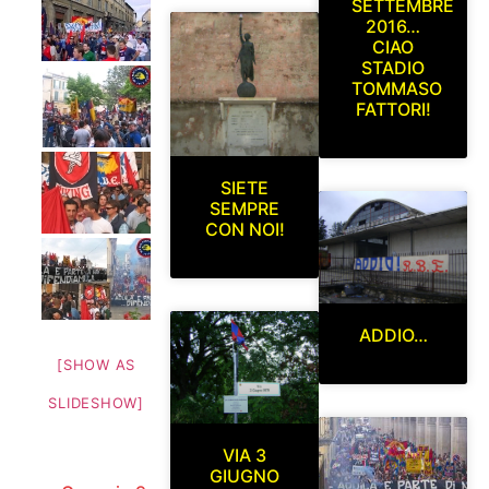
SETTEMBRE
2016…
CIAO
STADIO
TOMMASO
FATTORI!
SIETE
SEMPRE
CON NOI!
ADDIO…
[SHOW AS
SLIDESHOW]
VIA 3
GIUGNO