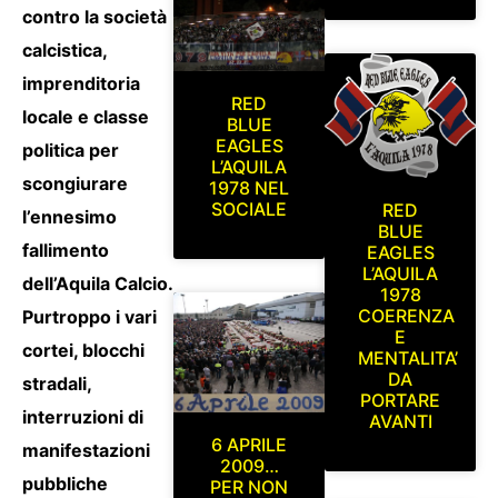
contro la società
calcistica,
imprenditoria
RED
locale e classe
BLUE
EAGLES
politica per
L’AQUILA
scongiurare
1978 NEL
SOCIALE
RED
l’ennesimo
BLUE
fallimento
EAGLES
L’AQUILA
dell’Aquila Calcio.
1978
COERENZA
Purtroppo i vari
E
cortei, blocchi
MENTALITA’
DA
stradali,
PORTARE
interruzioni di
AVANTI
6 APRILE
manifestazioni
2009…
pubbliche
PER NON