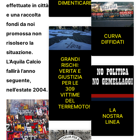
DIMENTICARE
effettuate in città
e una raccolta
fondi da noi
promossa non
CURVA
DIFFIDATI
risolsero la
situazione.
GRANDI
L’Aquila Calcio
RISCHI:
fallirà l’anno
VERITA’ E
GIUSTIZIA
seguente,
PER LE
309
nell’estate 2004.
VITTIME
DEL
TERREMOTO!
LA
NOSTRA
LINEA