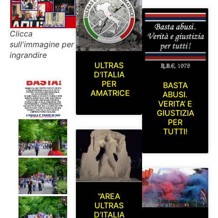
Clicca
sull'immagine per
ingrandire
ULTRAS
D’ITALIA
PER
BASTA
AMATRICE
ABUSI.
VERITA’ E
GIUSTIZIA
PER
TUTTI!
“AREA
ULTRAS
D’ITALIA