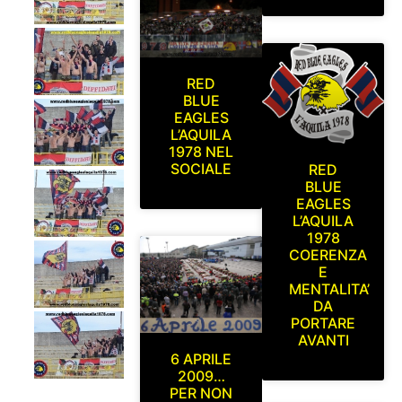
RED
BLUE
EAGLES
L’AQUILA
1978 NEL
SOCIALE
RED
BLUE
EAGLES
L’AQUILA
1978
COERENZA
E
MENTALITA’
DA
PORTARE
AVANTI
6 APRILE
2009…
PER NON