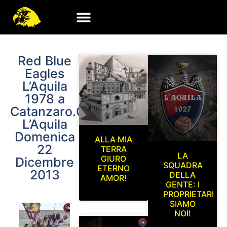
Red Blue
Eagles
L’Aquila
1978 a
Catanzaro.Catanzaro-
L’Aquila
Domenica
ALLA MIA
22
TERRA
LA
GIURO
Dicembre
SQUADRA
ETERNO
2013
DELLA
AMOR!
GENTE: I
PROPRIETARI
SIAMO
NOI!