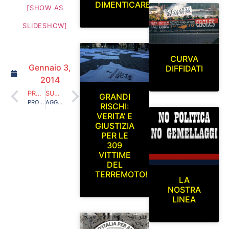
DIMENTICARE
[SHOW AS
SLIDESHOW]
CURVA
Gennaio 3,
DIFFIDATI
2014
PRECEDENTE
SUCCESSIVO
GRANDI
PROVE TECNICHE DI DITTATURA
AGGIORNAMENTO SEZIONE FOTO R.B.E. 2013/2014
RISCHI:
VERITA’ E
GIUSTIZIA
PER LE
309
VITTIME
DEL
TERREMOTO!
LA
NOSTRA
LINEA