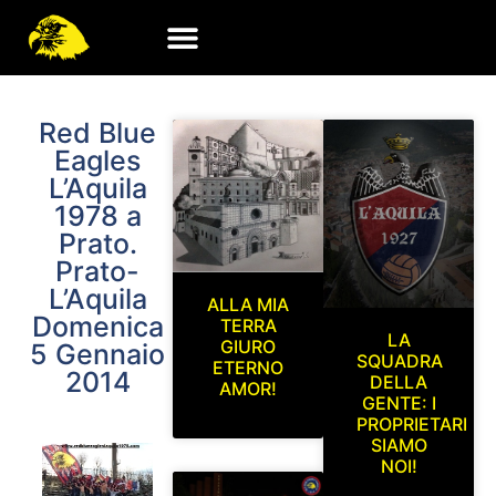
Red Blue
Eagles
L’Aquila
1978 a
Prato.
Prato-
L’Aquila
ALLA MIA
Domenica
TERRA
LA
GIURO
5 Gennaio
SQUADRA
ETERNO
2014
DELLA
AMOR!
GENTE: I
PROPRIETARI
SIAMO
NOI!