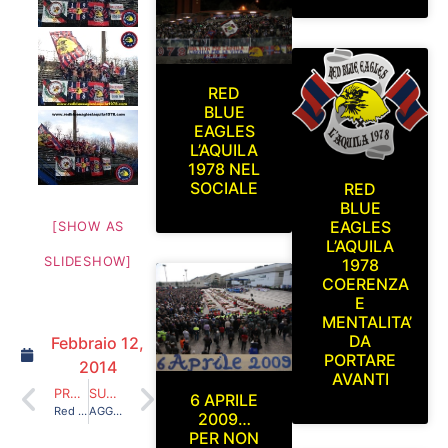
RED
BLUE
EAGLES
L’AQUILA
1978 NEL
SOCIALE
RED
BLUE
EAGLES
[SHOW AS
L’AQUILA
SLIDESHOW]
1978
COERENZA
E
MENTALITA’
DA
Febbraio 12,
PORTARE
2014
AVANTI
PRECEDENTE
SUCCESSIVO
6 APRILE
Red Blue Eagles L’Aquila 1978 in curva sud.L’Aquila-Ascoli Domenica 26 Gennaio 2014
AGGIORNAMENTO SEZIONE FOTO R.B.E. 2013/2014
2009…
PER NON