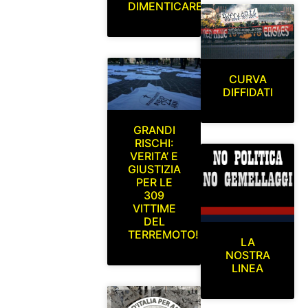
DIMENTICARE
CURVA
DIFFIDATI
GRANDI
RISCHI:
VERITA’ E
GIUSTIZIA
PER LE
309
VITTIME
DEL
TERREMOTO!
LA
NOSTRA
LINEA