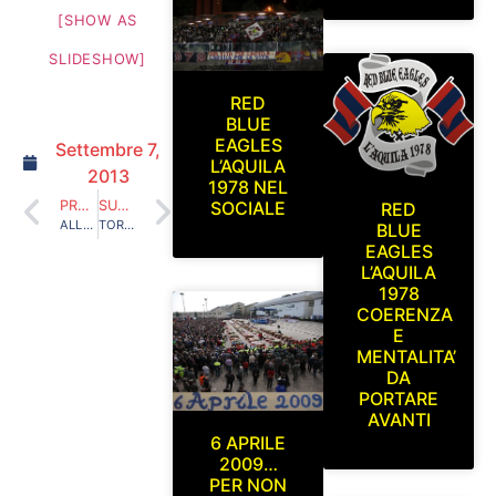
[SHOW AS
SLIDESHOW]
RED
BLUE
EAGLES
Settembre 7,
L’AQUILA
2013
1978 NEL
SOCIALE
PRECEDENTE
SUCCESSIVO
RED
ALLA MIA TERRA GIURO ETERNO AMOR…IV EDIZIONE DOMENICA 21 LUGLIO 2013
TORNEO ULTRAS U3 MONOPOLI 13-14 LUGLIO 2013
BLUE
EAGLES
L’AQUILA
1978
COERENZA
E
MENTALITA’
DA
PORTARE
AVANTI
6 APRILE
2009…
PER NON