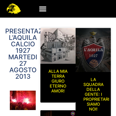
PRESENTAZIONE
L’AQUILA
CALCIO
1927
MARTEDI
27
AGOSTO
ALLA MIA
2013
TERRA
LA
GIURO
SQUADRA
ETERNO
DELLA
AMOR!
GENTE: I
PROPRIETARI
SIAMO
NOI!