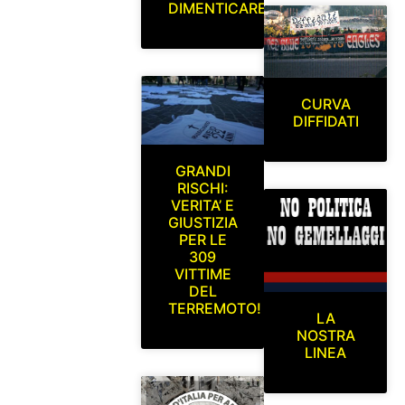
DIMENTICARE
CURVA
DIFFIDATI
GRANDI
RISCHI:
VERITA’ E
GIUSTIZIA
PER LE
309
VITTIME
DEL
TERREMOTO!
LA
NOSTRA
LINEA