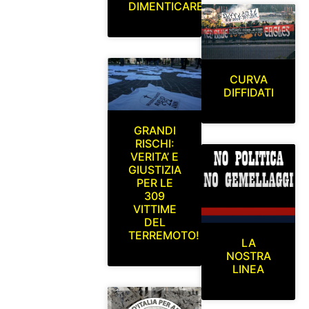
DIMENTICARE
CURVA
DIFFIDATI
GRANDI
RISCHI:
VERITA’ E
GIUSTIZIA
PER LE
309
VITTIME
DEL
TERREMOTO!
LA
NOSTRA
LINEA