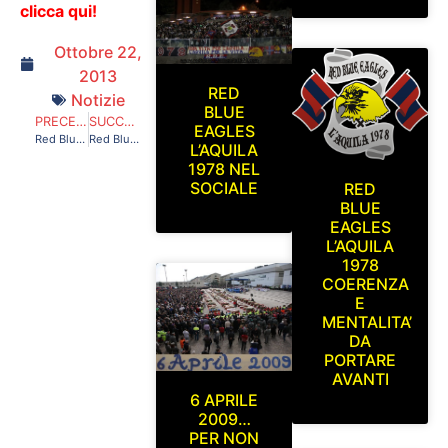
clicca qui!
Ottobre 22,
2013
RED
Notizie
BLUE
PRECEDENTE
SUCCESSIVO
EAGLES
Red Blue Eagles L’Aquila 1978 ad Ascoli. Ascoli-L’Aquila Domenica 22 Settembre 2013
Red Blue Eagles L’Aquila 1978 in Curva Sud. L’Aquila-Viareggio. Domenica 29 Settembre 2013
L’AQUILA
1978 NEL
SOCIALE
RED
BLUE
EAGLES
L’AQUILA
1978
COERENZA
E
MENTALITA’
DA
PORTARE
AVANTI
6 APRILE
2009…
PER NON