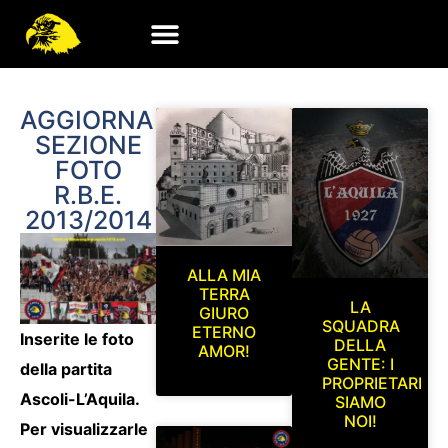
AGGIORNAMENTO
SEZIONE
FOTO
R.B.E.
2013/2014
ALLA MIA
TERRA
LA
GIURO
SQUADRA
ETERNO
Inserite le foto
DELLA
AMOR!
GENTE: I
della partita
PROPRIETARI
Ascoli-L’Aquila.
SIAMO
NOI!
Per visualizzarle