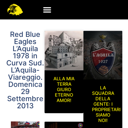
Red Blue
Eagles
L’Aquila
1978 in
Curva Sud.
L’Aquila-
Viareggio.
ALLA MIA
Domenica
TERRA
LA
GIURO
29
SQUADRA
ETERNO
Settembre
DELLA
AMOR!
GENTE: I
2013
PROPRIETARI
SIAMO
NOI!