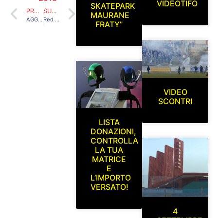
VIDEOTIFO
SKATEPARK
PRECEDENTE
SUCCESSIVO
MAURANE
AGGIORNAMENTO SEZIONE FOTO R.B.E. 2013/2014
Red Blue Eagles L’Aquila 1978 ad Aprilia. Coppa Italia di Lega Pro. Aprilia-L’Aquila Mercoledi 2 Ottobre 2013
FRATY”
VIDEO
SCONTRI
LISTA
DONAZIONI,
CONTROLLA
LA TUA
MATRICE
E
L’IMPORTO
VERSATO!
4