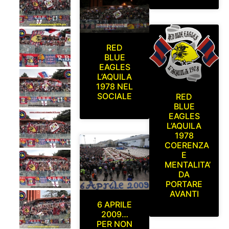
RED
BLUE
EAGLES
L’AQUILA
1978 NEL
SOCIALE
RED
BLUE
EAGLES
L’AQUILA
1978
COERENZA
E
MENTALITA’
DA
PORTARE
AVANTI
6 APRILE
2009…
PER NON