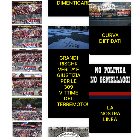
DIMENTICARE
CURVA
DIFFIDATI
GRANDI
RISCHI:
VERITA’ E
GIUSTIZIA
PER LE
309
VITTIME
DEL
TERREMOTO!
LA
NOSTRA
LINEA