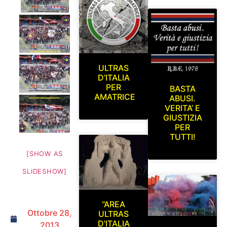
ULTRAS
D’ITALIA
PER
BASTA
AMATRICE
ABUSI.
VERITA’ E
GIUSTIZIA
PER
TUTTI!
[SHOW AS
SLIDESHOW]
“AREA
Ottobre 28,
ULTRAS
D’ITALIA
2013