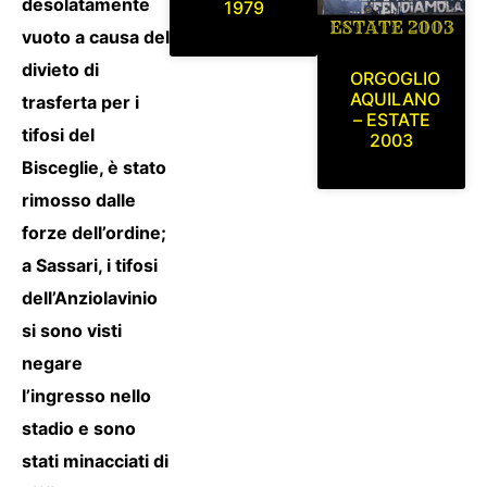
desolatamente
1979
vuoto a causa del
divieto di
ORGOGLIO
AQUILANO
trasferta per i
– ESTATE
tifosi del
2003
Bisceglie, è stato
rimosso dalle
forze dell’ordine;
a Sassari, i tifosi
dell’Anziolavinio
si sono visti
negare
l’ingresso nello
stadio e sono
stati minacciati di