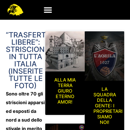
“TRASFERTE
LIBERE”:
STRISCIONI
IN TUTTA
ITALIA
(INSERITE
TUTTE LE
ALLA MIA
FOTO)
TERRA
LA
GIURO
Sono oltre 70 gli
SQUADRA
ETERNO
DELLA
AMOR!
striscioni apparsi
GENTE: I
ed esposti da
PROPRIETARI
SIAMO
nord a sud dello
NOI!
stivale in merito