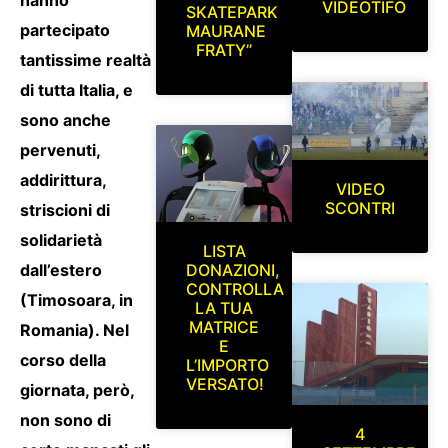
VIDEOTIFO
SKATEPARK
partecipato
MAURANE
FRATY”
tantissime realtà
di tutta Italia, e
sono anche
pervenuti,
addirittura,
VIDEO
SCONTRI
striscioni di
solidarietà
LISTA
DONAZIONI,
dall’estero
CONTROLLA
(Timosoara, in
LA TUA
MATRICE
Romania). Nel
E
corso della
L’IMPORTO
VERSATO!
giornata, però,
non sono di
4