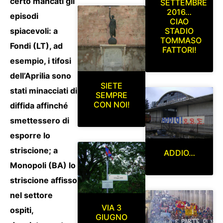
certo mancati gli
SETTEMBRE
2016…
episodi
CIAO
spiacevoli: a
STADIO
TOMMASO
Fondi (LT), ad
FATTORI!
esempio, i tifosi
dell’Aprilia sono
SIETE
stati minacciati di
SEMPRE
CON NOI!
diffida affinché
smettessero di
esporre lo
striscione; a
ADDIO…
Monopoli (BA) lo
striscione affisso
nel settore
VIA 3
ospiti,
GIUGNO