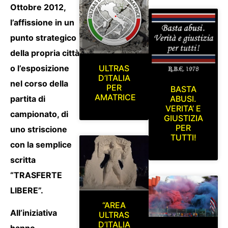
Ottobre 2012,
l’affissione in un
punto strategico
della propria città
o l’esposizione
ULTRAS
D’ITALIA
nel corso della
PER
BASTA
AMATRICE
partita di
ABUSI.
VERITA’ E
campionato, di
GIUSTIZIA
PER
uno striscione
TUTTI!
con la semplice
scritta
“TRASFERTE
LIBERE”.
“AREA
All’iniziativa
ULTRAS
D’ITALIA
hanno