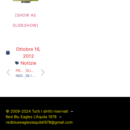
[SHOW AS
SLIDESHOW]
Ottobre 16,
2012
Notizie
PRECEDENTE
SUCCESSIVO
INIZIATIVA TRASFERTE LIBERE!
SE I “DIFFIDATI” VANNO A VEDERE I RAGAZZINI…
© 2009-2024 Tutti i diritti riservati
Red Blu Eagles L'Aquila 1978
redblueeagleslaquila1978@gmail.com