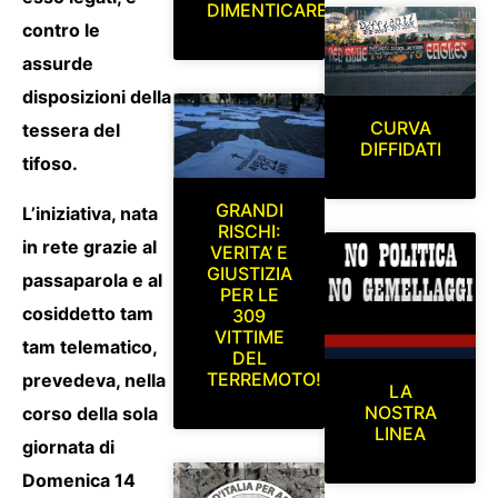
DIMENTICARE
contro le
assurde
disposizioni della
CURVA
tessera del
DIFFIDATI
tifoso.
GRANDI
L’iniziativa, nata
RISCHI:
in rete grazie al
VERITA’ E
GIUSTIZIA
passaparola e al
PER LE
cosiddetto tam
309
VITTIME
tam telematico,
DEL
TERREMOTO!
prevedeva, nella
LA
NOSTRA
corso della sola
LINEA
giornata di
Domenica 14