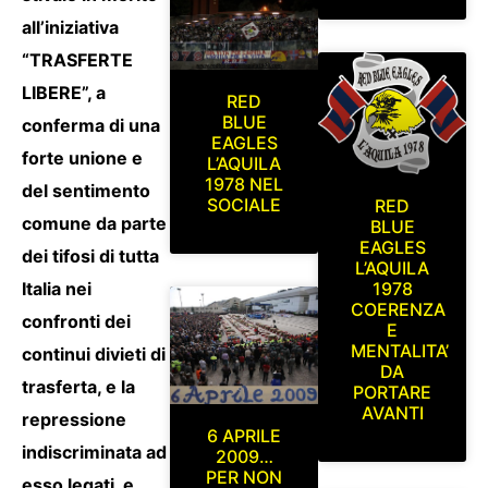
all’iniziativa
“TRASFERTE
LIBERE”, a
RED
BLUE
conferma di una
EAGLES
forte unione e
L’AQUILA
1978 NEL
del sentimento
SOCIALE
RED
comune da parte
BLUE
EAGLES
dei tifosi di tutta
L’AQUILA
Italia nei
1978
COERENZA
confronti dei
E
MENTALITA’
continui divieti di
DA
trasferta, e la
PORTARE
AVANTI
repressione
6 APRILE
indiscriminata ad
2009…
PER NON
esso legati, e