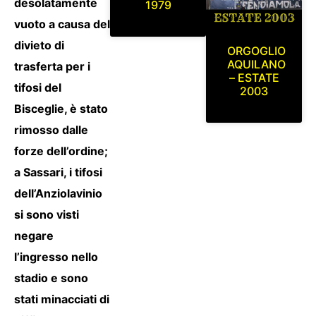
desolatamente
1979
vuoto a causa del
divieto di
ORGOGLIO
AQUILANO
trasferta per i
– ESTATE
tifosi del
2003
Bisceglie, è stato
rimosso dalle
forze dell’ordine;
a Sassari, i tifosi
dell’Anziolavinio
si sono visti
negare
l’ingresso nello
stadio e sono
stati minacciati di