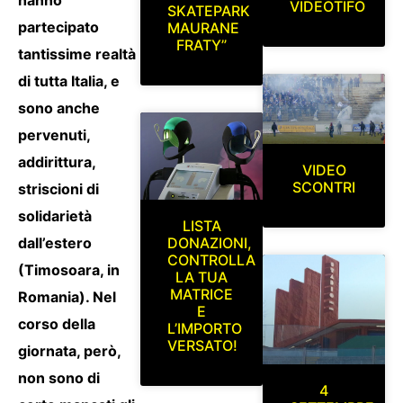
VIDEOTIFO
SKATEPARK
partecipato
MAURANE
FRATY”
tantissime realtà
di tutta Italia, e
sono anche
pervenuti,
addirittura,
VIDEO
SCONTRI
striscioni di
solidarietà
LISTA
DONAZIONI,
dall’estero
CONTROLLA
(Timosoara, in
LA TUA
MATRICE
Romania). Nel
E
corso della
L’IMPORTO
VERSATO!
giornata, però,
non sono di
4