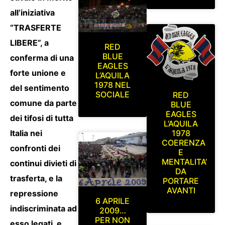
all’iniziativa
“TRASFERTE
LIBERE”, a
RED
BLUE
conferma di una
EAGLES
forte unione e
L’AQUILA
1978 NEL
del sentimento
SOCIALE
RED
comune da parte
BLUE
EAGLES
dei tifosi di tutta
L’AQUILA
Italia nei
1978
COERENZA
confronti dei
E
MENTALITA’
continui divieti di
DA
trasferta, e la
PORTARE
AVANTI
repressione
6 APRILE
indiscriminata ad
2009…
PER NON
esso legati, e