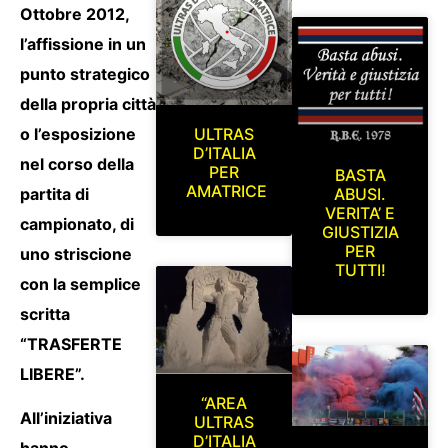
Ottobre 2012,
l’affissione in un
punto strategico
della propria città
o l’esposizione
ULTRAS
D’ITALIA
nel corso della
PER
BASTA
AMATRICE
partita di
ABUSI.
VERITA’ E
campionato, di
GIUSTIZIA
PER
uno striscione
TUTTI!
con la semplice
scritta
“TRASFERTE
LIBERE”.
“AREA
All’iniziativa
ULTRAS
D’ITALIA
hanno