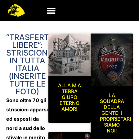
“TRASFERTE
LIBERE”:
STRISCIONI
IN TUTTA
ITALIA
(INSERITE
TUTTE LE
ALLA MIA
FOTO)
TERRA
LA
GIURO
Sono oltre 70 gli
SQUADRA
ETERNO
DELLA
AMOR!
striscioni apparsi
GENTE: I
ed esposti da
PROPRIETARI
SIAMO
nord a sud dello
NOI!
stivale in merito