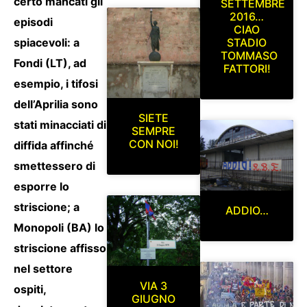
certo mancati gli
SETTEMBRE
2016…
episodi
CIAO
spiacevoli: a
STADIO
TOMMASO
Fondi (LT), ad
FATTORI!
esempio, i tifosi
dell’Aprilia sono
SIETE
stati minacciati di
SEMPRE
CON NOI!
diffida affinché
smettessero di
esporre lo
striscione; a
ADDIO…
Monopoli (BA) lo
striscione affisso
nel settore
VIA 3
ospiti,
GIUGNO