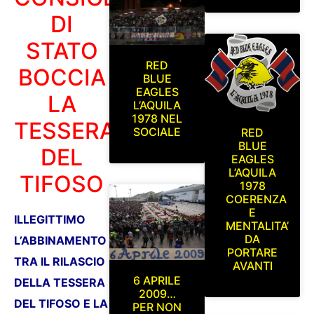
DI
STATO
RED
BOCCIA
BLUE
EAGLES
LA
L’AQUILA
1978 NEL
TESSERA
SOCIALE
RED
BLUE
DEL
EAGLES
L’AQUILA
TIFOSO
1978
COERENZA
E
ILLEGITTIMO
MENTALITA’
DA
L’ABBINAMENTO
PORTARE
TRA IL RILASCIO
AVANTI
6 APRILE
DELLA TESSERA
2009…
DEL TIFOSO E LA
PER NON