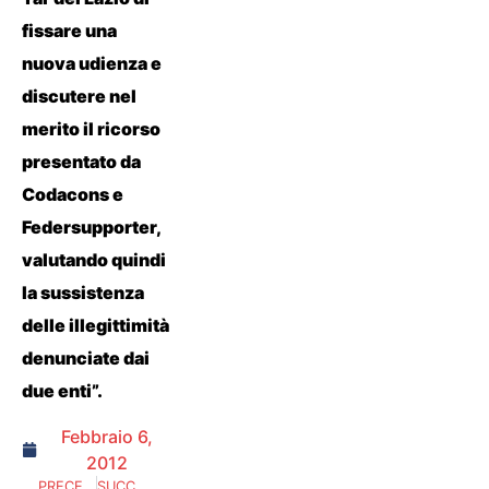
fissare una
nuova udienza e
discutere nel
merito il ricorso
presentato da
Codacons e
Federsupporter,
valutando quindi
la sussistenza
delle illegittimità
denunciate dai
due enti”.
Febbraio 6,
2012
PRECEDENTE
SUCCESSIVO