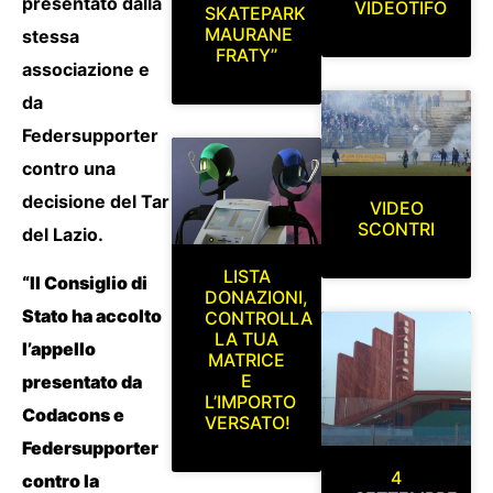
presentato dalla
VIDEOTIFO
SKATEPARK
MAURANE
stessa
FRATY”
associazione e
da
Federsupporter
contro una
decisione del Tar
VIDEO
SCONTRI
del Lazio.
LISTA
“Il Consiglio di
DONAZIONI,
Stato ha accolto
CONTROLLA
LA TUA
l’appello
MATRICE
E
presentato da
L’IMPORTO
Codacons e
VERSATO!
Federsupporter
4
contro la