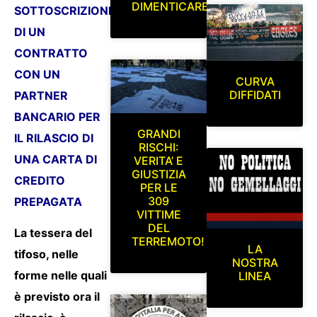
DIMENTICARE
SOTTOSCRIZIONE
DI UN
CONTRATTO
CON UN
CURVA
DIFFIDATI
PARTNER
BANCARIO PER
GRANDI
IL RILASCIO DI
RISCHI:
UNA CARTA DI
VERITA’ E
GIUSTIZIA
CREDITO
PER LE
309
PREPAGATA
VITTIME
DEL
La tessera del
TERREMOTO!
LA
tifoso, nelle
NOSTRA
forme nelle quali
LINEA
è previsto ora il