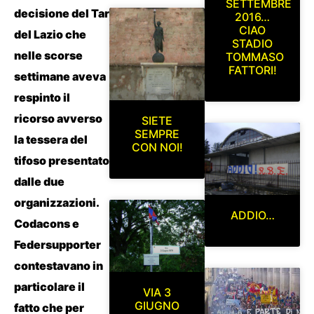
SETTEMBRE
decisione del Tar
2016…
CIAO
del Lazio che
STADIO
nelle scorse
TOMMASO
FATTORI!
settimane aveva
respinto il
ricorso avverso
SIETE
SEMPRE
la tessera del
CON NOI!
tifoso presentato
dalle due
organizzazioni.
ADDIO…
Codacons e
Federsupporter
contestavano in
particolare il
VIA 3
GIUGNO
fatto che per