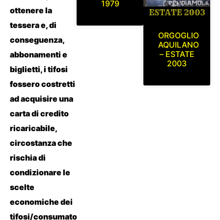
1979
ottenere la
tessera e, di
ORGOGLIO
conseguenza,
AQUILANO
– ESTATE
abbonamenti e
2003
biglietti, i tifosi
fossero costretti
ad acquisire una
carta di credito
ricaricabile,
circostanza che
rischia di
condizionare le
scelte
economiche dei
tifosi/consumatori”.