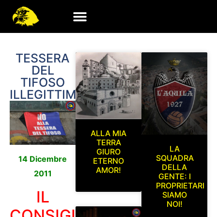
TESSERA
DEL
TIFOSO
ILLEGITTIMA!
ALLA MIA
TERRA
LA
GIURO
SQUADRA
14 Dicembre
ETERNO
DELLA
AMOR!
2011
GENTE: I
PROPRIETARI
IL
SIAMO
NOI!
CONSIGLIO