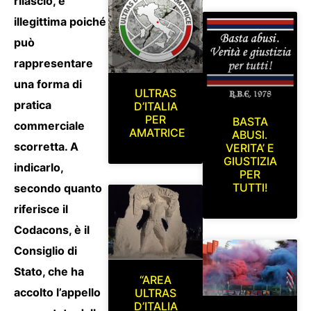
rilascio, è
illegittima poiché
può
rappresentare
una forma di
ULTRAS
pratica
D’ITALIA
PER
BASTA
commerciale
AMATRICE
ABUSI.
scorretta. A
VERITA’ E
GIUSTIZIA
indicarlo,
PER
TUTTI!
secondo quanto
riferisce il
Codacons, è il
Consiglio di
Stato, che ha
“AREA
accolto l’appello
ULTRAS
D’ITALIA