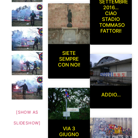
SETTEMBRE
2016…
CIAO
STADIO
TOMMASO
FATTORI!
SIETE
SEMPRE
CON NOI!
ADDIO…
[SHOW AS
SLIDESHOW]
VIA 3
GIUGNO