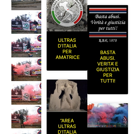
ULTRAS
D’ITALIA
PER
BASTA
AMATRICE
ABUSI.
VERITA’ E
GIUSTIZIA
PER
TUTTI!
“AREA
ULTRAS
D’ITALIA