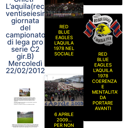
L’aquila(recupero
ventiseiesima
giornata
del
RED
BLUE
campionato
EAGLES
di lega pro
L’AQUILA
serie C2
1978 NEL
SOCIALE
RED
gir.B)
BLUE
Mercoledì
EAGLES
22/02/2012
L’AQUILA
1978
COERENZA
E
MENTALITA’
DA
PORTARE
AVANTI
6 APRILE
2009…
PER NON