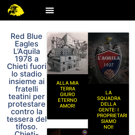
Red Blue
Eagles
L’Aquila
1978 a
Chieti fuori
lo stadio
insieme ai
ALLA MIA
fratelli
TERRA
LA
GIURO
teatini per
SQUADRA
ETERNO
protestare
DELLA
AMOR!
GENTE: I
contro la
PROPRIETARI
tessera del
SIAMO
tifoso.
NOI!
Chieti-