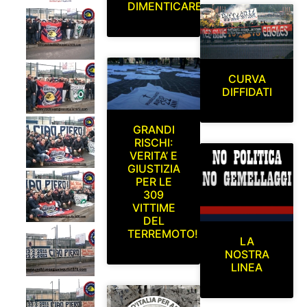
DIMENTICARE
CURVA
DIFFIDATI
GRANDI
RISCHI:
VERITA’ E
GIUSTIZIA
PER LE
309
VITTIME
DEL
TERREMOTO!
LA
NOSTRA
LINEA