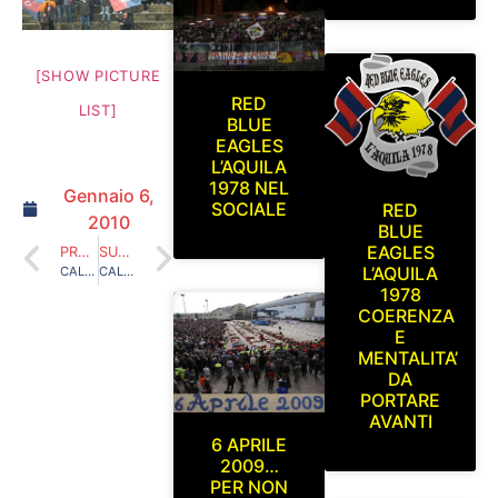
[SHOW PICTURE
RED
LIST]
BLUE
EAGLES
L’AQUILA
1978 NEL
Gennaio 6,
SOCIALE
RED
2010
BLUE
EAGLES
PRECEDENTE
SUCCESSIVO
L’AQUILA
CALENDARIO VENTICINQUENNALE
CALENDARIO 2010
1978
COERENZA
E
MENTALITA’
DA
PORTARE
AVANTI
6 APRILE
2009…
PER NON