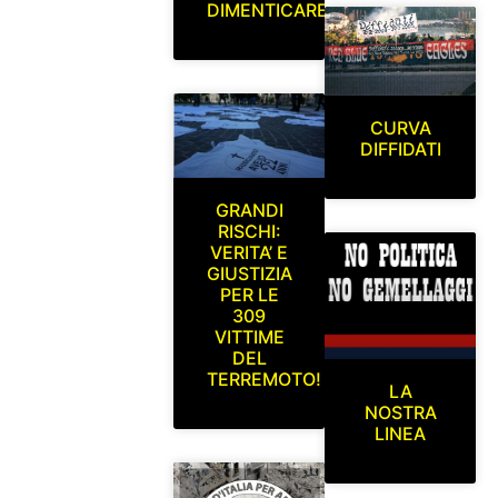
DIMENTICARE
CURVA
DIFFIDATI
GRANDI
RISCHI:
VERITA’ E
GIUSTIZIA
PER LE
309
VITTIME
DEL
TERREMOTO!
LA
NOSTRA
LINEA