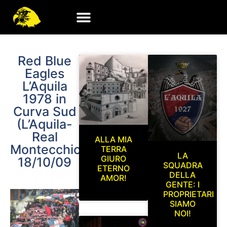
Red Blue
Eagles
L’Aquila
1978 in
Curva Sud
(L’Aquila-
Real
ALLA MIA
Montecchio)
TERRA
LA
GIURO
18/10/09
SQUADRA
ETERNO
DELLA
AMOR!
GENTE: I
PROPRIETARI
SIAMO
NOI!