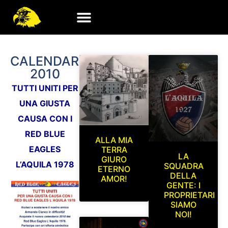
CALENDARIO
2010
TUTTI UNITI PER
UNA GIUSTA
CAUSA CON I
RED BLUE
ALLA MIA
EAGLES
TERRA
LA
GIURO
L’AQUILA 1978
SQUADRA
ETERNO
DELLA
AMOR!
GENTE: I
PROPRIETARI
SIAMO
NOI!