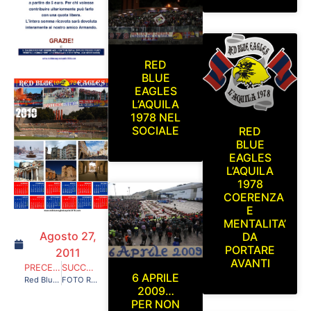
RED
BLUE
EAGLES
L’AQUILA
1978 NEL
SOCIALE
RED
BLUE
EAGLES
L’AQUILA
1978
COERENZA
E
MENTALITA’
Agosto 27,
DA
PORTARE
2011
AVANTI
PRECEDENTE
SUCCESSIVO
6 APRILE
Red Blue Eagles L’Aquila 1978 in Curva Sud (L’Aquila-Real Montecchio) 18/10/09
FOTO R.B.E.2009/10 SERIE D
2009…
PER NON