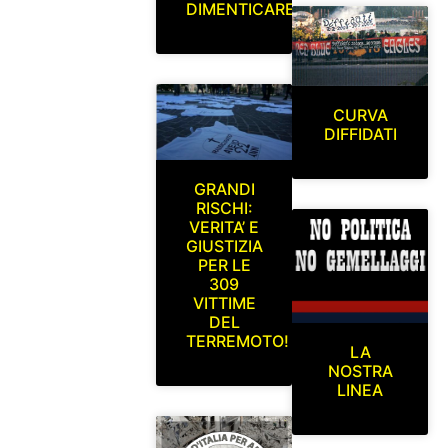
DIMENTICARE
CURVA
DIFFIDATI
GRANDI
RISCHI:
VERITA’ E
GIUSTIZIA
PER LE
309
VITTIME
DEL
TERREMOTO!
LA
NOSTRA
LINEA