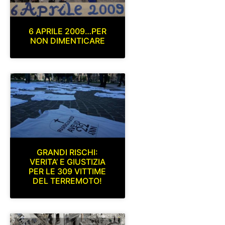
6 APRILE 2009…PER
NON DIMENTICARE
GRANDI RISCHI:
VERITA’ E GIUSTIZIA
PER LE 309 VITTIME
DEL TERREMOTO!