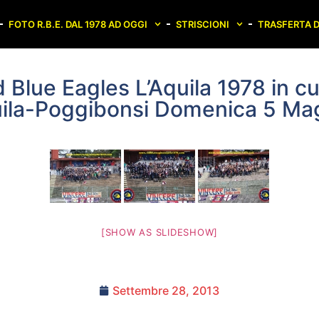
FOTO R.B.E. DAL 1978 AD OGGI
STRISCIONI
TRASFERTA D
 Blue Eagles L’Aquila 1978 in c
uila-Poggibonsi Domenica 5 Ma
[SHOW AS SLIDESHOW]
Settembre 28, 2013