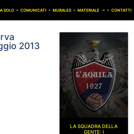
A SOLO
COMUNICATI
MURALES
MATERIALE
CONTATTI
urva
ggio 2013
LA SQUADRA DELLA
GENTE: I