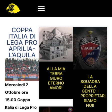
COPPA
ITALIA DI
LEGA PRO
APRILIA-
L’AQUILA
ALLA MIA
TERRA
LA
GIURO
SQUADRA
ETERNO
Mercoledi 2
DELLA
AMOR!
GENTE: I
Ottobre ore
PROPRIETARI
15:00 Coppa
SIAMO
NOI!
Italia di Lega Pro