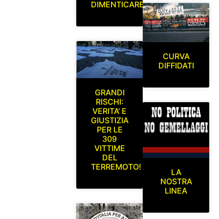
DIMENTICARE
CURVA
DIFFIDATI
GRANDI
RISCHI:
VERITA’ E
GIUSTIZIA
PER LE
309
VITTIME
DEL
TERREMOTO!
LA
NOSTRA
LINEA