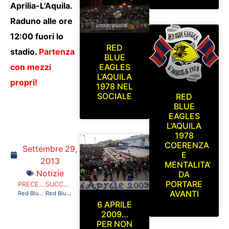
Aprilia-L’Aquila.
Raduno alle ore
12:00 fuori lo
RED
stadio.
Partenza
BLUE
con mezzi
EAGLES
L’AQUILA
propri!
1978 NEL
SOCIALE
RED
BLUE
EAGLES
L’AQUILA
1978
COERENZA
Settembre 29,
E
2013
MENTALITA’
Notizie
DA
PORTARE
PRECEDENTE
SUCCESSIVO
AVANTI
Red Blue Eagles L’Aquila 1978 in curva sud.L’Aquila-Poggibonsi Domenica 5 Maggio 2013
Red Blue Eagles L’Aquila 1978 in Curva Sud L’Aquila-Prato Domenica 1 Settembre 2013
6 APRILE
2009…
PER NON