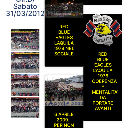
Sabato
31/03/2012
RED
BLUE
EAGLES
L’AQUILA
1978 NEL
SOCIALE
RED
BLUE
EAGLES
L’AQUILA
1978
COERENZA
E
MENTALITA’
DA
PORTARE
AVANTI
6 APRILE
2009…
PER NON