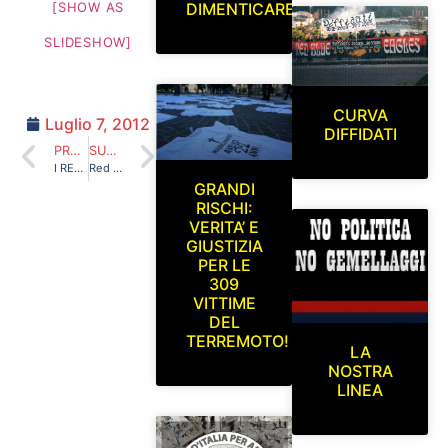
DIMENTICARE
[SHOW AS
SLIDESHOW]
CURVA
Luglio 7, 2012
DIFFIDATI
PRECEDENTE
SUCCESSIVO
I RED BLUE EAGLES L’AQUILA 1978 A SOSTEGNO DEI BAMBINI COLPITI DAL TERREMOTO IN EMILIA
Red Blue Eagles L’Aquila 1978 in curva sud.L’Aquila-Gavorrano (trentottesima giornata del campionato di lega pro serie C2 Gir.B) Mercoledì 25/04/2012
GRANDI
RISCHI:
VERITA’ E
GIUSTIZIA
PER LE
309
VITTIME
DEL
TERREMOTO!
LA
NOSTRA
LINEA