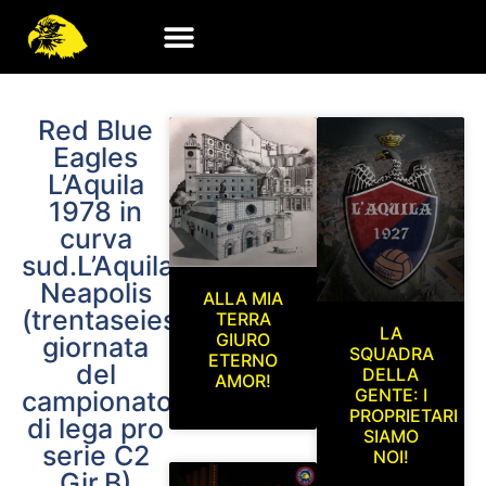
Red Blue
Eagles
L’Aquila
1978 in
curva
sud.L’Aquila-
Neapolis
ALLA MIA
(trentaseiesima
TERRA
LA
GIURO
giornata
SQUADRA
ETERNO
del
DELLA
AMOR!
GENTE: I
campionato
PROPRIETARI
di lega pro
SIAMO
serie C2
NOI!
Gir.B)