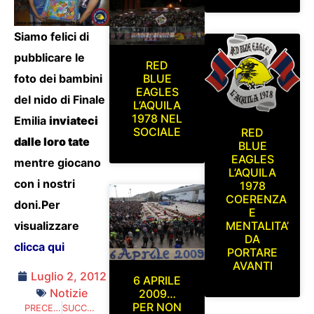
Siamo felici di
pubblicare le
RED
BLUE
foto dei bambini
EAGLES
del nido di Finale
L’AQUILA
1978 NEL
Emilia
inviateci
SOCIALE
RED
dalle loro tate
BLUE
EAGLES
mentre giocano
L’AQUILA
con i nostri
1978
COERENZA
doni.Per
E
visualizzare
MENTALITA’
DA
clicca qui
PORTARE
AVANTI
Luglio 2, 2012
6 APRILE
Notizie
2009…
PER NON
PRECEDENTE
SUCCESSIVO