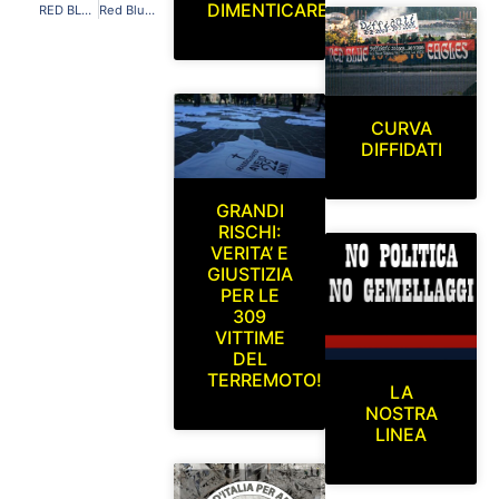
DIMENTICARE
RED BLUE EAGLES L’AQUILA 1978 A SOSTEGNO DEI BAMBINI COLPITI DAL TERREMOTO IN EMILIA
Red Blue Eagles L’Aquila 1978 in curva sud.L’Aquila-Neapolis (trentaseiesima giornata del campionato di lega pro serie C2 Gir.B) Sabato 31/03/2012
CURVA
DIFFIDATI
GRANDI
RISCHI:
VERITA’ E
GIUSTIZIA
PER LE
309
VITTIME
DEL
TERREMOTO!
LA
NOSTRA
LINEA