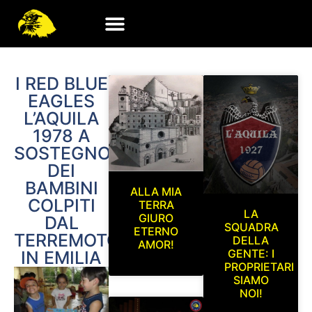
I RED BLUE
EAGLES
L’AQUILA
1978 A
SOSTEGNO
DEI
BAMBINI
ALLA MIA
COLPITI
TERRA
LA
GIURO
DAL
SQUADRA
ETERNO
TERREMOTO
DELLA
AMOR!
GENTE: I
IN EMILIA
PROPRIETARI
SIAMO
NOI!