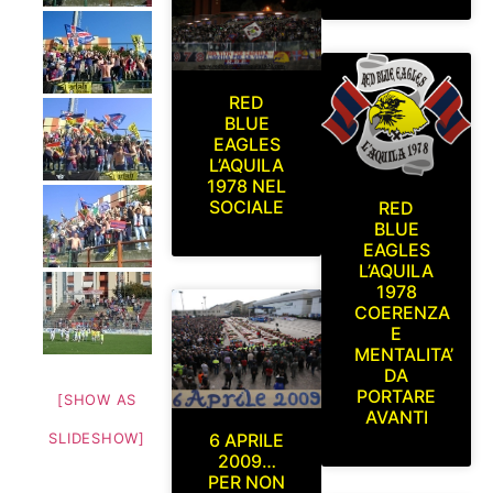
RED
BLUE
EAGLES
L’AQUILA
1978 NEL
SOCIALE
RED
BLUE
EAGLES
L’AQUILA
1978
COERENZA
E
MENTALITA’
DA
PORTARE
[SHOW AS
AVANTI
6 APRILE
SLIDESHOW]
2009…
PER NON