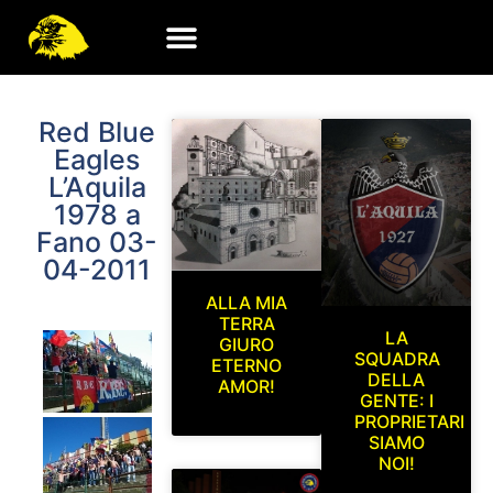
Red Blue
Eagles
L’Aquila
1978 a
Fano 03-
04-2011
ALLA MIA
TERRA
LA
GIURO
SQUADRA
ETERNO
DELLA
AMOR!
GENTE: I
PROPRIETARI
SIAMO
NOI!