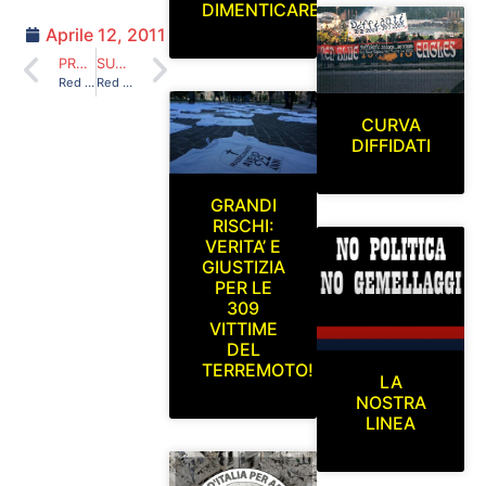
DIMENTICARE
Aprile 12, 2011
PRECEDENTE
SUCCESSIVO
Red Blue Eagles L’Aquila 1978 a Latina [U8 ultras e oltre…IV edizione, Latina 25 e 26 giugno, torneo di calcio (5+1) a scopo benefico]
Red Blue Eagles L’Aquila 1978 nell’allenamento dell’Aquila calcio 1927 (al campo federale dell’Aquila) sabato 21/05/2011
CURVA
DIFFIDATI
GRANDI
RISCHI:
VERITA’ E
GIUSTIZIA
PER LE
309
VITTIME
DEL
TERREMOTO!
LA
NOSTRA
LINEA