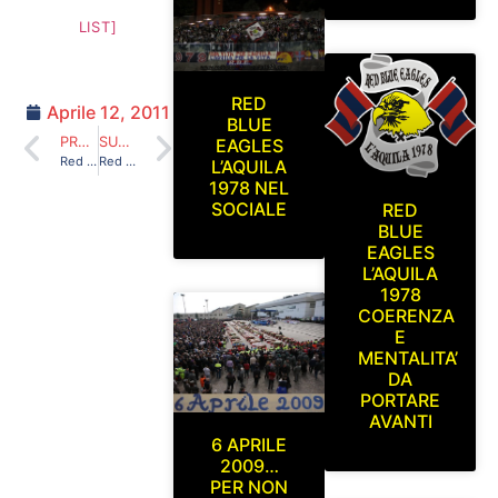
LIST]
RED
Aprile 12, 2011
BLUE
PRECEDENTE
SUCCESSIVO
EAGLES
Red Blue Eagles L’Aquila 1978 a Latina [U8 ultras e oltre…IV edizione, Latina 25 e 26 giugno, torneo di calcio (5+1) a scopo benefico]
Red Blue Eagles L’Aquila 1978 nell’allenamento dell’Aquila calcio 1927 (al campo federale dell’Aquila) sabato 21/05/2011
L’AQUILA
1978 NEL
SOCIALE
RED
BLUE
EAGLES
L’AQUILA
1978
COERENZA
E
MENTALITA’
DA
PORTARE
AVANTI
6 APRILE
2009…
PER NON