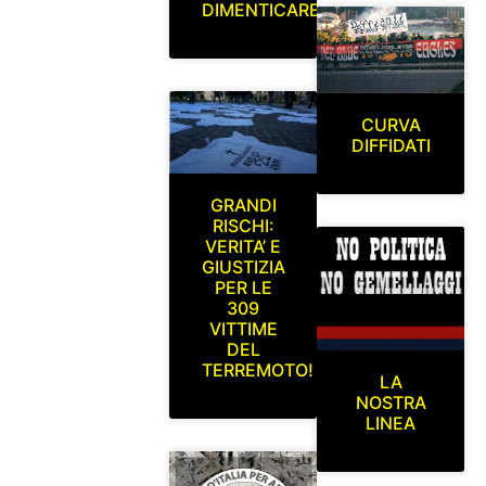
DIMENTICARE
CURVA
DIFFIDATI
GRANDI
RISCHI:
VERITA’ E
GIUSTIZIA
PER LE
309
VITTIME
DEL
TERREMOTO!
LA
NOSTRA
LINEA