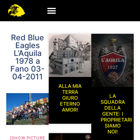
Red Blue
Eagles
L’Aquila
1978 a
Fano 03-
04-2011
ALLA MIA
TERRA
LA
GIURO
SQUADRA
ETERNO
DELLA
AMOR!
GENTE: I
PROPRIETARI
SIAMO
NOI!
[SHOW PICTURE