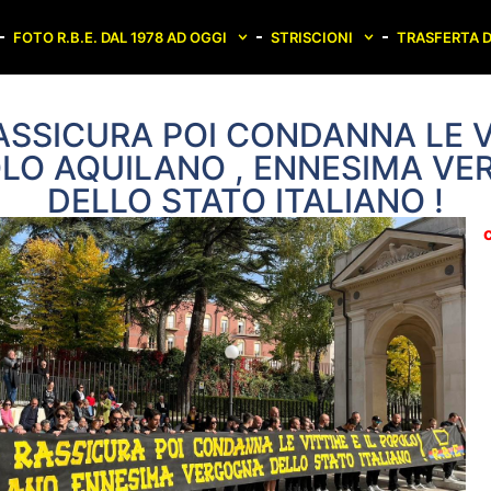
FOTO R.B.E. DAL 1978 AD OGGI
STRISCIONI
TRASFERTA D
ASSICURA POI CONDANNA LE V
OLO AQUILANO , ENNESIMA V
DELLO STATO ITALIANO !
c