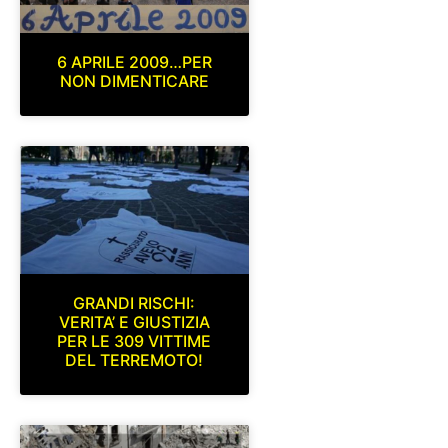
6 APRILE 2009…PER
NON DIMENTICARE
GRANDI RISCHI:
VERITA’ E GIUSTIZIA
PER LE 309 VITTIME
DEL TERREMOTO!