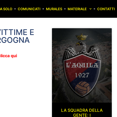
A SOLO
COMUNICATI
MURALES
MATERIALE
CONTATTI
ITTIME E
ERGOGNA
licca qui
LA SQUADRA DELLA
GENTE: I