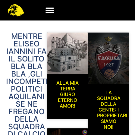
MENTRE
ELISEO
IANNINI FA
IL SOLITO
BLA BLA
BLA ,GLI
INCOMPETENTI
ALLA MIA
POLITICI
TERRA
LA
GIURO
AQUILANI
SQUADRA
ETERNO
SE NE
DELLA
AMOR!
GENTE: I
FREGANO
PROPRIETARI
DELLA
SIAMO
SQUADRA
NOI!
DI CALCIO