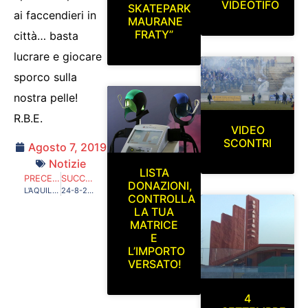
VIDEOTIFO
SKATEPARK
ai faccendieri in
MAURANE
FRATY”
città… basta
lucrare e giocare
sporco sulla
nostra pelle!
R.B.E.
VIDEO
SCONTRI
Agosto 7, 2019
Notizie
LISTA
PRECEDENTE
SUCCESSIVO
DONAZIONI,
L’AQUILA 1927 È STATA ACQUISITA DAI TIFOSI, ORA SI MUOVA LA CITTÀ!
24-8-2016…PERSONE SPECIALI ABBIAMO INCONTRATO NEL NOSTRO SENTIERO…24-8-2019…3 ANNI DOPO AD AMATRICE E LA SUA GENTE VA IL NOSTRO PENSIERO!
CONTROLLA
LA TUA
MATRICE
E
L’IMPORTO
VERSATO!
4