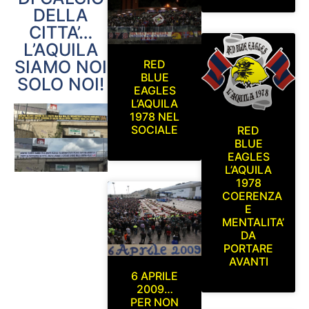
DELLA
CITTA’…
L’AQUILA
SIAMO NOI
RED
BLUE
SOLO NOI!
EAGLES
L’AQUILA
1978 NEL
SOCIALE
RED
BLUE
EAGLES
L’AQUILA
1978
COERENZA
E
MENTALITA’
DA
PORTARE
AVANTI
6 APRILE
2009…
PER NON