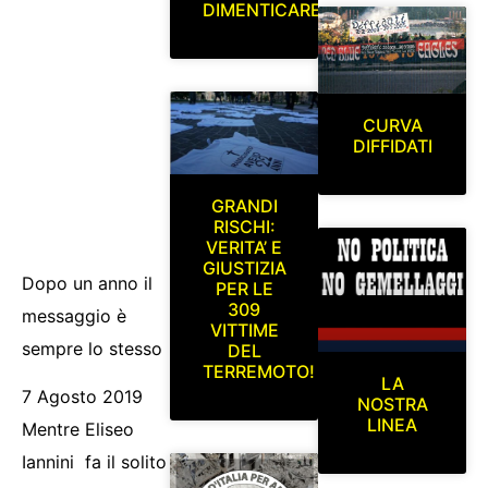
DIMENTICARE
CURVA
DIFFIDATI
GRANDI
RISCHI:
VERITA’ E
GIUSTIZIA
Dopo un anno il
PER LE
309
messaggio è
VITTIME
sempre lo stesso
DEL
TERREMOTO!
LA
7 Agosto 2019
NOSTRA
LINEA
Mentre Eliseo
Iannini fa il solito