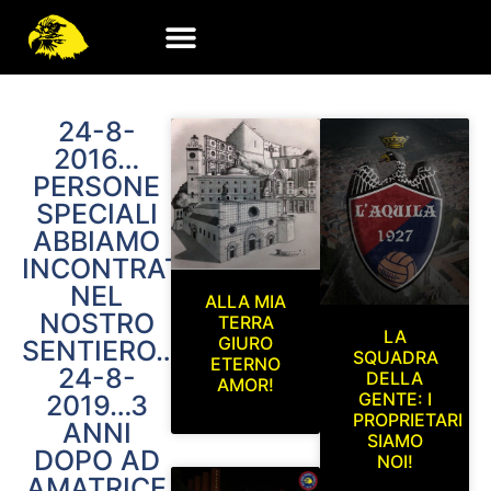
24-8-
2016…
PERSONE
SPECIALI
ABBIAMO
INCONTRATO
NEL
ALLA MIA
NOSTRO
TERRA
LA
GIURO
SENTIERO…
SQUADRA
ETERNO
24-8-
DELLA
AMOR!
GENTE: I
2019…3
PROPRIETARI
ANNI
SIAMO
DOPO AD
NOI!
AMATRICE