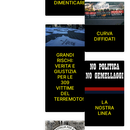
DIMENTICARE
CURVA
DIFFIDATI
GRANDI
RISCHI:
VERITA’ E
GIUSTIZIA
PER LE
309
VITTIME
DEL
TERREMOTO!
LA
NOSTRA
LINEA