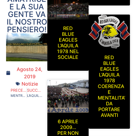
E LA SUA
GENTE VA
IL NOSTRO
PENSIERO!
RED
BLUE
EAGLES
L’AQUILA
1978 NEL
SOCIALE
RED
BLUE
EAGLES
Agosto 24,
L’AQUILA
2019
1978
Notizie
COERENZA
PRECEDENTE
SUCCESSIVO
E
MENTRE ELISEO IANNINI FA IL SOLITO BLA BLA BLA ,GLI INCOMPETENTI POLITICI AQUILANI SE NE FREGANO DELLA SQUADRA DI CALCIO DELLA CITTA’…L’AQUILA SIAMO NOI SOLO NOI!
L’AQUILA 1927 E’ DELLA SUA GENTE, DELLE PERSONE CHE LA AMANO, SENZA CHIEDERE IN CAMBIO NIENTE!
MENTALITA’
DA
PORTARE
AVANTI
6 APRILE
2009…
PER NON