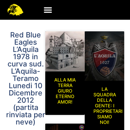
Red Blue
Eagles
L’Aquila
1978 in
curva sud.
L’Aquila-
Teramo
ALLA MIA
Lunedi 10
TERRA
LA
GIURO
Dicembre
SQUADRA
ETERNO
2012
DELLA
AMOR!
GENTE: I
(partita
PROPRIETARI
rinviata per
SIAMO
neve)
NOI!