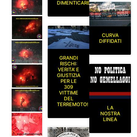
DIMENTICARE
CURVA
DIFFIDATI
GRANDI
RISCHI:
VERITA’ E
GIUSTIZIA
PER LE
309
VITTIME
DEL
TERREMOTO!
LA
NOSTRA
LINEA