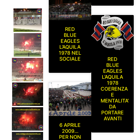
RED
BLUE
EAGLES
L’AQUILA
1978 NEL
SOCIALE
RED
BLUE
EAGLES
L’AQUILA
1978
COERENZA
E
MENTALITA’
DA
PORTARE
AVANTI
6 APRILE
2009…
PER NON