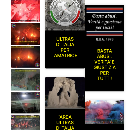
ULTRAS
D’ITALIA
PER
BASTA
AMATRICE
ABUSI.
VERITA’ E
GIUSTIZIA
PER
TUTTI!
“AREA
ULTRAS
D’ITALIA