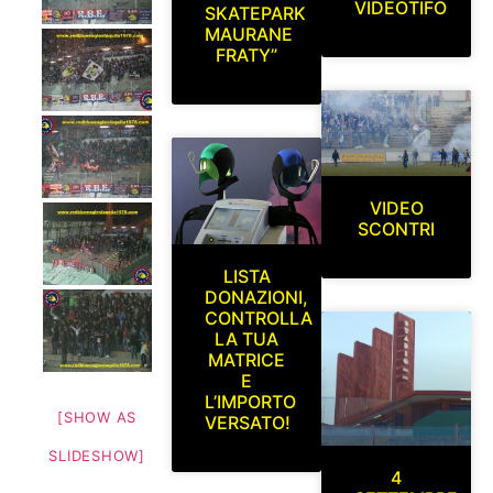
VIDEOTIFO
SKATEPARK
MAURANE
FRATY”
VIDEO
SCONTRI
LISTA
DONAZIONI,
CONTROLLA
LA TUA
MATRICE
E
L’IMPORTO
[SHOW AS
VERSATO!
SLIDESHOW]
4