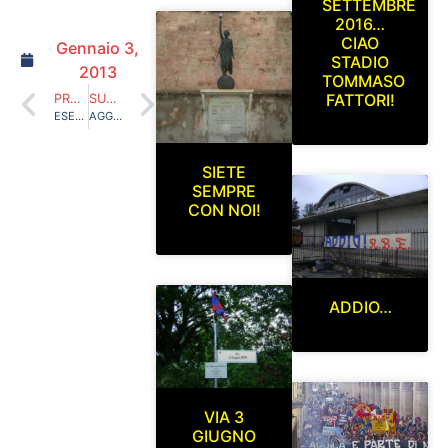
SETTEMBRE
2016…
CIAO
Gennaio 3,
STADIO
2013
TOMMASO
FATTORI!
PRECEDENTE
SUCCESSIVO
ESEMPIO DI COSA VERAMENTE FUNZIONA NEL FAMIGERATO MODELLO INGLESE
AGGIORNAMENTO SEZIONE FOTO R.B.E. 2012/2013
SIETE
SEMPRE
CON NOI!
ADDIO…
VIA 3
GIUGNO