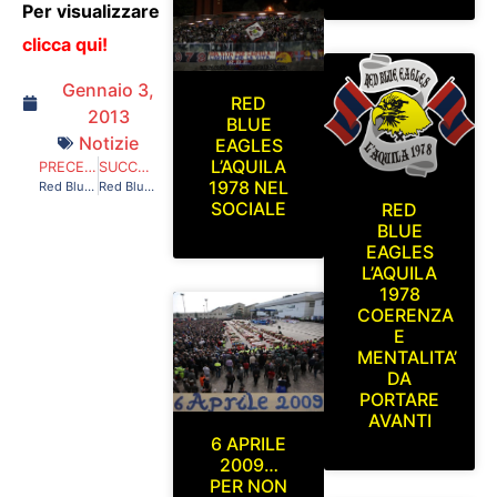
Per visualizzare
clicca qui!
Gennaio 3,
RED
2013
BLUE
Notizie
EAGLES
L’AQUILA
PRECEDENTE
SUCCESSIVO
1978 NEL
Red Blue Eagles L’Aquila 1978 in curva sud. L’Aquila-Teramo Lunedi 10 Dicembre 2012 (partita rinviata per neve)
Red Blue Eagles L’Aquila 1978 in curva sud. L’Aquila- Aversa Normanna Domenica 25 Novembre 2012
SOCIALE
RED
BLUE
EAGLES
L’AQUILA
1978
COERENZA
E
MENTALITA’
DA
PORTARE
AVANTI
6 APRILE
2009…
PER NON