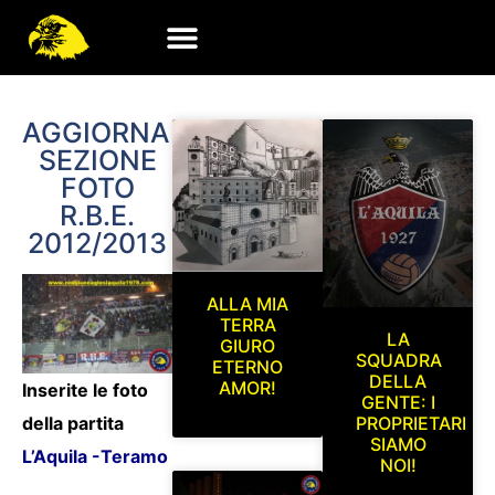
AGGIORNAMENTO
SEZIONE
FOTO
R.B.E.
2012/2013
ALLA MIA
TERRA
LA
GIURO
SQUADRA
ETERNO
DELLA
AMOR!
Inserite le foto
GENTE: I
della partita
PROPRIETARI
SIAMO
L’Aquila -Teramo
NOI!