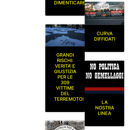
DIMENTICARE
CURVA
DIFFIDATI
GRANDI
RISCHI:
VERITA’ E
GIUSTIZIA
PER LE
309
VITTIME
DEL
TERREMOTO!
LA
NOSTRA
LINEA