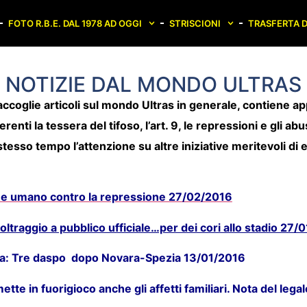
FOTO R.B.E. DAL 1978 AD OGGI
STRISCIONI
TRASFERTA D
NOTIZIE DAL MONDO ULTRAS
ccoglie articoli sul mondo Ultras in generale, contiene a
renti la tessera del tifoso, l’art. 9, le repressioni e gli abu
stesso tempo l’attenzione su altre iniziative meritevoli di
e umano contro la repressione 27/02/2016
oltraggio a pubblico ufficiale…per dei cori allo stadio 27/
lia: Tre daspo dopo Novara-Spezia 13/01/2016
tte in fuorigioco anche gli affetti familiari. Nota del leg