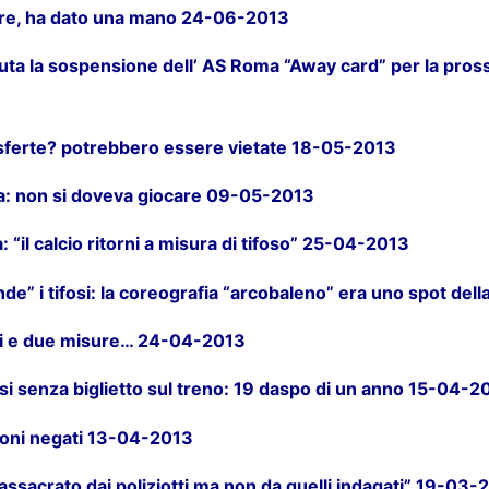
dire, ha dato una mano 24-06-2013
luta la sospensione dell’ AS Roma “Away card” per la pro
asferte? potrebbero essere vietate 18-05-2013
: non si doveva giocare 09-05-2013
à: “il calcio ritorni a misura di tifoso” 25-04-2013
de” i tifosi: la coreografia “arcobaleno” era uno spot de
si e due misure… 24-04-2013
si senza biglietto sul treno: 19 daspo di un anno 15-04-2
cioni negati 13-04-2013
assacrato dai poliziotti ma non da quelli indagati” 19-03-