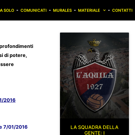
A SOLO
COMUNICATI
MURALES
MATERIALE
CONTATTI
pprofondimenti
si di potere,
 essere
01/2016
ale 7/01/2016
LA SQUADRA DELLA
GENTE: I