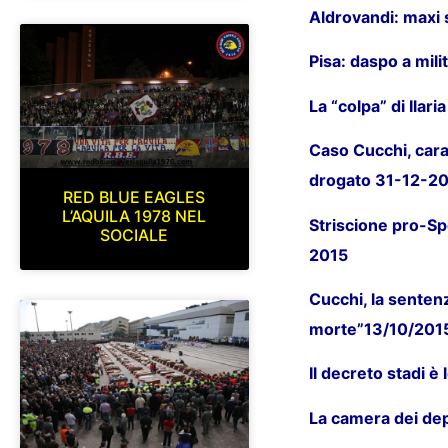
Aldrovandi: maxi 
Pisa: daspo a mili
La “colpa” di Ila
Caso Cucchi, carab
drogato 31-12-2
RED BLUE EAGLES
L’AQUILA 1978 NEL
Striscione pro-Sp
SOCIALE
2015
Cucchi, la sentenz
morte”13/10/201
Il decreto stadi 
La camera dei dep