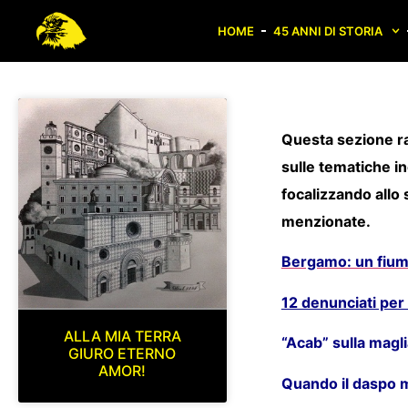
HOME
45 ANNI DI STORIA
Questa sezione ra
sulle tematiche ine
focalizzando allo 
menzionate.
Bergamo: un fium
12 denunciati per 
ALLA MIA TERRA
“Acab” sulla mag
GIURO ETERNO
AMOR!
Quando il daspo me