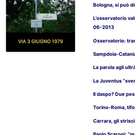
Bologna, si può 
L’osservatorio va
06-2013
Osservatorio: tr
VIA 3 GIUGNO 1979
Sampdoia-Catania
La parola agli ultr
La Juventus “sven
Il daspo? Due pe
Torino-Roma, tifo
Carrara, gli stris
Paolo Scaroni: “m