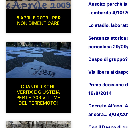
Assolto perchè la
Lombardo 4/10/2
6 APRILE 2009…PER
NON DIMENTICARE
Lo stadio, laborat
Sentenza storica 
pericolosa 29/09
Daspo di gruppo?
Via libera al das
Prima decisione di
GRANDI RISCHI:
VERITA’ E GIUSTIZIA
18/8/2014
PER LE 309 VITTIME
DEL TERREMOTO!
Decreto Alfano: A
ancora… 8/08/20
Con il Daspo di gr