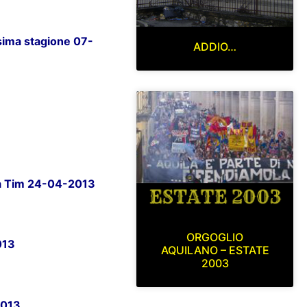
ssima stagione 07-
ADDIO…
lla Tim 24-04-2013
ORGOGLIO
013
AQUILANO – ESTATE
2003
2013