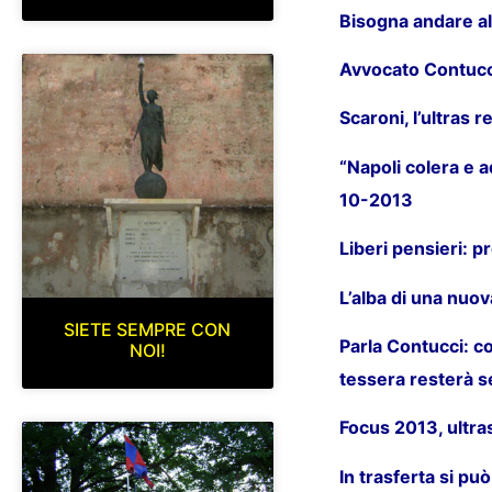
Bisogna andare al
Avvocato Contucci
Scaroni, l’ultras 
“Napoli colera e ad
10-2013
Liberi pensieri: p
L’alba di una nuo
SIETE SEMPRE CON
Parla Contucci: con
NOI!
tessera resterà 
Focus 2013, ultra
In trasferta si pu