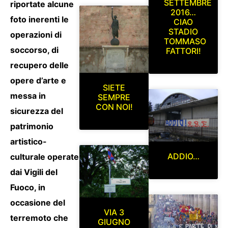
SETTEMBRE
riportate alcune
2016…
foto inerenti le
CIAO
STADIO
operazioni di
TOMMASO
soccorso, di
FATTORI!
recupero delle
opere d’arte e
SIETE
messa in
SEMPRE
CON NOI!
sicurezza del
patrimonio
artistico-
ADDIO…
culturale operate
dai Vigili del
Fuoco, in
occasione del
VIA 3
terremoto che
GIUGNO