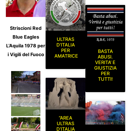
Striscioni Red
Blue Eagles
ULTRAS
D’ITALIA
L’Aquila 1978 per
PER
BASTA
i Vigili del Fuoco
AMATRICE
ABUSI.
VERITA’ E
GIUSTIZIA
PER
TUTTI!
“AREA
ULTRAS
D’ITALIA