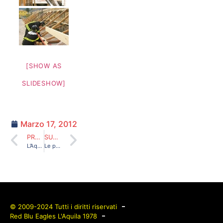
[SHOW AS
SLIDESHOW]
Marzo 17, 2012
PRECEDENTE
SUCCESSIVO
L’Aquila, il capoluogo d’Abruzzo prima e dopo il sisma!
Le prime pagine dei giornali nei giorni della tragedia
© 2009-2024 Tutti i diritti riservati
Red Blu Eagles L'Aquila 1978