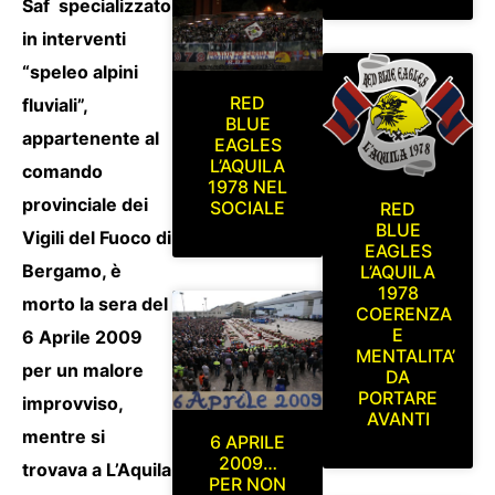
Saf specializzato
in interventi
“speleo alpini
RED
fluviali”,
BLUE
appartenente al
EAGLES
L’AQUILA
comando
1978 NEL
provinciale dei
SOCIALE
RED
BLUE
Vigili del Fuoco di
EAGLES
Bergamo, è
L’AQUILA
1978
morto la sera del
COERENZA
E
6 Aprile 2009
MENTALITA’
per un malore
DA
PORTARE
improvviso,
AVANTI
mentre si
6 APRILE
2009…
trovava a L’Aquila
PER NON