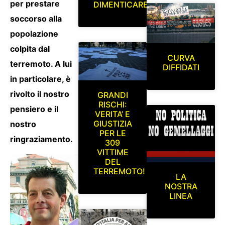
per prestare
DIMENTICARE
soccorso alla
popolazione
colpita dal
CURVA
terremoto. A lui
DIFFIDATI
in particolare, è
rivolto il nostro
GRANDI
RISCHI:
pensiero e il
VERITA’ E
GIUSTIZIA
nostro
PER LE
ringraziamento.
309
VITTIME
DEL
TERREMOTO!
LA
NOSTRA
LINEA