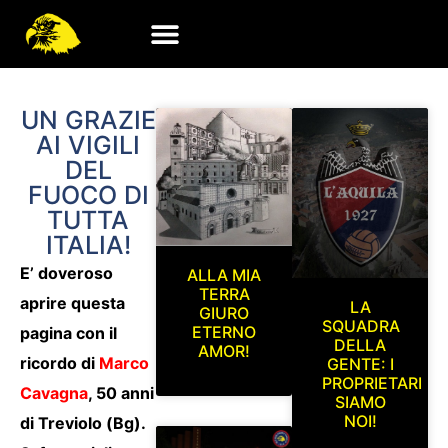
UN GRAZIE
AI VIGILI
DEL
FUOCO DI
TUTTA
ITALIA!
E’ doveroso
ALLA MIA
TERRA
aprire questa
LA
GIURO
SQUADRA
ETERNO
pagina con il
DELLA
AMOR!
ricordo di
Marco
GENTE: I
PROPRIETARI
Cavagna
,
50 anni
SIAMO
NOI!
di Treviolo (Bg).