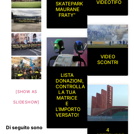
VIDEOTIFO
SKATEPARK
MAURANE
FRATY”
VIDEO
SCONTRI
LISTA
DONAZIONI,
CONTROLLA
LA TUA
[SHOW AS
MATRICE
SLIDESHOW]
E
L’IMPORTO
VERSATO!
Di seguito sono
4