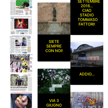
SETTEMBRE
2016…
CIAO
STADIO
TOMMASO
FATTORI!
SIETE
SEMPRE
CON NOI!
ADDIO…
VIA 3
GIUGNO