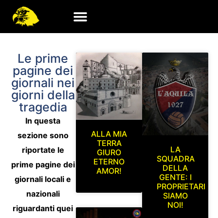
Le prime
pagine dei
giornali nei
giorni della
tragedia
In questa
ALLA MIA
sezione sono
TERRA
LA
riportate le
GIURO
SQUADRA
ETERNO
prime pagine dei
DELLA
AMOR!
GENTE: I
giornali locali e
PROPRIETARI
nazionali
SIAMO
NOI!
riguardanti quei