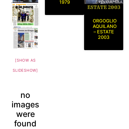
1979
ORGOGLIO
AQUILANO
– ESTATE
2003
[SHOW AS
SLIDESHOW]
no
images
were
found