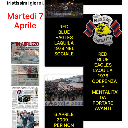
tristissimi giorni.
Martedi 7
Aprile
RED
BLUE
EAGLES
L’AQUILA
1978 NEL
SOCIALE
RED
BLUE
EAGLES
L’AQUILA
1978
COERENZA
E
MENTALITA’
DA
PORTARE
AVANTI
6 APRILE
2009…
PER NON