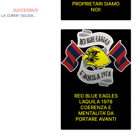
PROPRIETARI SIAMO
NOI!
SUCCESSIVO
“NAPOLI COLERA: E ADESSO CHIUDETECI LA CURVA”: SOLIDARIETA’ AI TIFOSI DI INTER E MILAN IN CURVA B
RED BLUE EAGLES
L’AQUILA 1978
COERENZA E
MENTALITA’ DA
PORTARE AVANTI