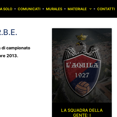
A SOLO
COMUNICATI
MURALES
MATERIALE
CONTATTI
B.E.
ta di campionato
bre 2013.
LA SQUADRA DELLA
GENTE: I