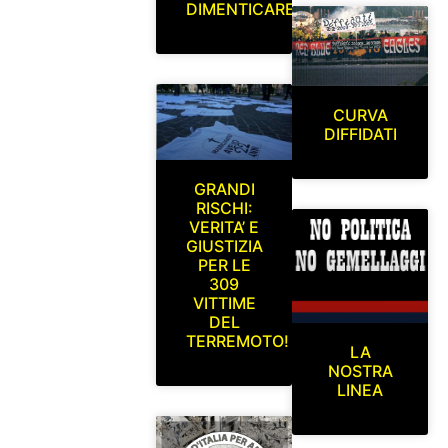
DIMENTICARE
CURVA
DIFFIDATI
GRANDI
RISCHI:
VERITA’ E
GIUSTIZIA
PER LE
309
VITTIME
DEL
TERREMOTO!
LA
NOSTRA
LINEA