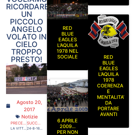
RICORDARE
UN
PICCOLO
ANGELO
RED
BLUE
VOLATO IN
EAGLES
CIELO
L’AQUILA
TROPPO
1978 NEL
SOCIALE
RED
PRESTO!
BLUE
EAGLES
L’AQUILA
1978
COERENZA
E
MENTALITA’
Agosto 20,
DA
PORTARE
2017
AVANTI
Notizie
6 APRILE
PRECEDENTE
SUCCESSIVO
2009…
LA VITTORIA DI CHI NON CHINA LA TESTA E NON SI ARRENDE…IL NOSTRO CAMMINO RIPRENDE!
24-8-16 / 24-8-17 C’E’ CHI RIDEVA PENSANDO AI SUOI SPORCHI AFFARI E CHI PERDEVA LA CASA E I PROPRI CARI. SAREMO SEMPRE ACCANTO A QUESTE PERSONE CHE IL DESTINO HA MESSO DI FRONTE A UNA RIPIDA SALITA MA CHE NON MOLLANO E LOTTANO PER VINCERE LA PARTITA DELLA VITA!
PER NON