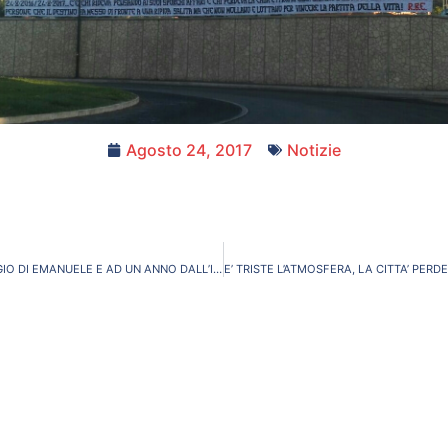
Agosto 24, 2017
Notizie
A DUE ANNI DAL VIAGGIO DI EMANUELE E AD UN ANNO DALL’INAUGURAZIONE DEL PARCOBALENO (PARCO GIOCHI INCLUSIVO) VOGLIAMO RICORDARE UN PICCOLO ANGELO VOLATO IN CIELO TROPPO PRESTO!