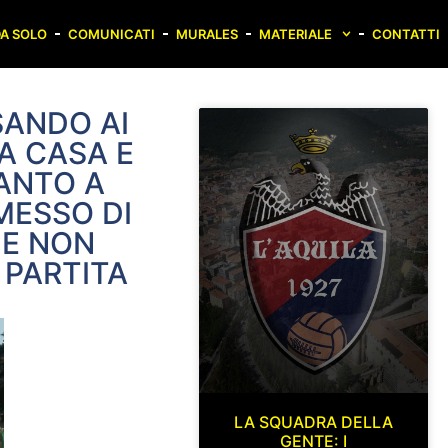
A SOLO
COMUNICATI
MURALES
MATERIALE
CONTATTI
NSANDO AI
LA CASA E
CANTO A
MESSO DI
HE NON
 PARTITA
LA SQUADRA DELLA
GENTE: I