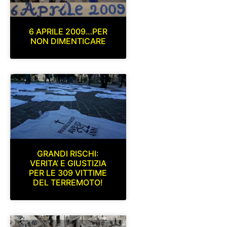
6 APRILE 2009…PER
NON DIMENTICARE
GRANDI RISCHI:
VERITA’ E GIUSTIZIA
PER LE 309 VITTIME
DEL TERREMOTO!