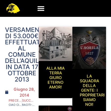
VERSAMENTO
DI 53.000€
EFFETTUATO
AL
COMUNE
DELL’AQUILA
IN DATA 17
ALLA MIA
OTTOBRE
TERRA
LA
GIURO
2013
SQUADRA
ETERNO
DELLA
AMOR!
Giugno 28,
GENTE: I
PROPRIETARI
2014
SIAMO
PRECEDENTE
SUCCESSIVO
NOI!
CIAO CIRO RIPOSA IN PACE…
RACITI-SPEZIALE OGNI TANTO UN VERO “SERVIZIO PUBBLICO”