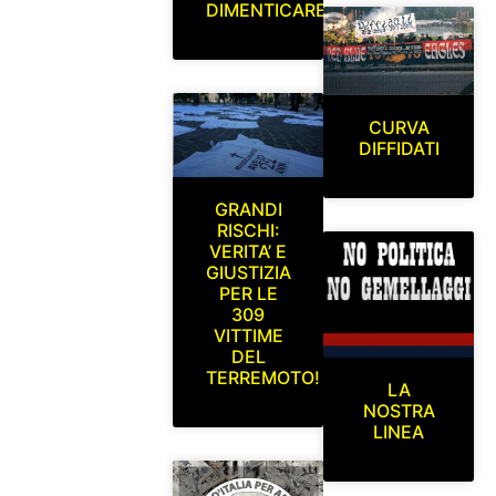
DIMENTICARE
CURVA
DIFFIDATI
GRANDI
RISCHI:
VERITA’ E
GIUSTIZIA
PER LE
309
VITTIME
DEL
TERREMOTO!
LA
NOSTRA
LINEA