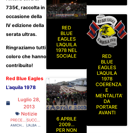
735€, raccolta in
occasione della
IV edizione della
RED
BLUE
serata ultras.
EAGLES
L’AQUILA
Ringraziamo tutti
1978 NEL
SOCIALE
RED
coloro che hanno
BLUE
contribuito!
EAGLES
L’AQUILA
Red Blue Eagles
1978
COERENZA
L’aquila 1978
E
MENTALITA’
Luglio 28,
DA
2013
PORTARE
AVANTI
Notizie
6 APRILE
PRECEDENTE
SUCCESSIVO
2009…
AMICHEVOLE TERAMO-L’AQUILA
L’ALBA DI UNA NUOVA ERA E LE MINACCE DELL’OSSERVATORIO…
PER NON