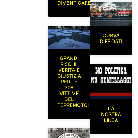
DIMENTICARE
CURVA
DIFFIDATI
GRANDI
RISCHI:
VERITA’ E
GIUSTIZIA
PER LE
309
VITTIME
DEL
TERREMOTO!
LA
NOSTRA
LINEA