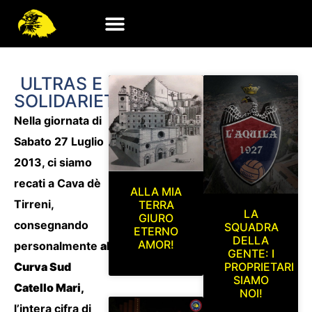
ULTRAS E
SOLIDARIETA’
Nella giornata di
Sabato 27 Luglio
2013, ci siamo
recati a
Cava dè
ALLA MIA
Tirreni,
TERRA
LA
GIURO
consegnando
SQUADRA
ETERNO
DELLA
AMOR!
personalmente
alla
GENTE: I
Curva Sud
PROPRIETARI
SIAMO
Catello Mari,
NOI!
l’intera cifra di