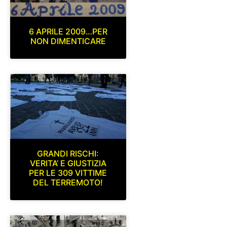
6 APRILE 2009…PER
NON DIMENTICARE
GRANDI RISCHI:
VERITA’ E GIUSTIZIA
PER LE 309 VITTIME
DEL TERREMOTO!