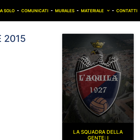
A SOLO
COMUNICATI
MURALES
MATERIALE
CONTATTI
 2015
LA SQUADRA DELLA
GENTE: I