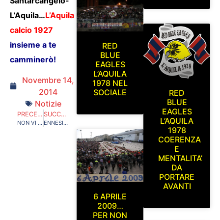
Santarcangelo-
L’Aquila…
L’Aquila
calcio 1927
insieme a te
RED
BLUE
camminerò!
EAGLES
L’AQUILA
Novembre 14,
1978 NEL
2014
SOCIALE
RED
BLUE
Notizie
EAGLES
PRECEDENTE
SUCCESSIVO
L’AQUILA
NON VI PERMETTETE MAI PIU’!
ENNESIMO ABUSO, ENNESIMO SOPRUSO
1978
COERENZA
E
MENTALITA’
DA
PORTARE
AVANTI
6 APRILE
2009…
PER NON