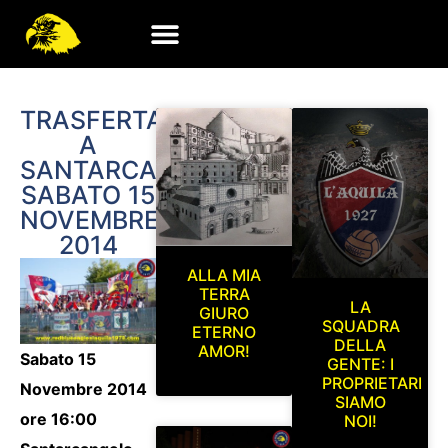
TRASFERTA
A
SANTARCANGELO
SABATO 15
NOVEMBRE
2014
ALLA MIA
TERRA
LA
GIURO
SQUADRA
ETERNO
DELLA
AMOR!
Sabato 15
GENTE: I
PROPRIETARI
Novembre 2014
SIAMO
ore 16:00
NOI!