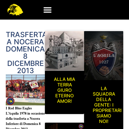
TRASFERTA
A NOCERA
DOMENICA
8
DICEMBRE
2013
ALLA MIA
TERRA
LA
GIURO
SQUADRA
ETERNO
DELLA
AMOR!
GENTE: I
I Red Blue Eagles
PROPRIETARI
L’Aquila 1978 in occasione
SIAMO
della trasferta a Nocera
NOI!
Inferiore di Domenica 8
Dicembre 2013