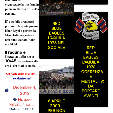
organizzano la trasferta in
pullman.
Il costo è di 25€ a
persona.
E’ possibile prenotarsi
RED
portando la quota presso
BLUE
il bar Royal a partire da
EAGLES
Mercoledi sera, entro e
L’AQUILA
non oltre Sabato 7 alle
1978 NEL
ore 20:00.
SOCIALE
RED
Il raduno è
BLUE
fissato alle ore
EAGLES
10:45,
la partenza alle
L’AQUILA
ore 11:00 fuori lo stadio.
1978
COERENZA
Sei parte della mia vita
…
E
sei dentro me!
MENTALITA’
DA
Dicembre 4,
PORTARE
2013
AVANTI
Notizie
6 APRILE
PRECEDENTE
SUCCESSIVO
2009…
STAMINA, LA SVOLTA: IL TAR DEL LAZIO SOSPENDE LA COMMISSIONE E LA BOCCIATURA DEL METODO
DIFFIDATO NON MOLLARE!
PER NON