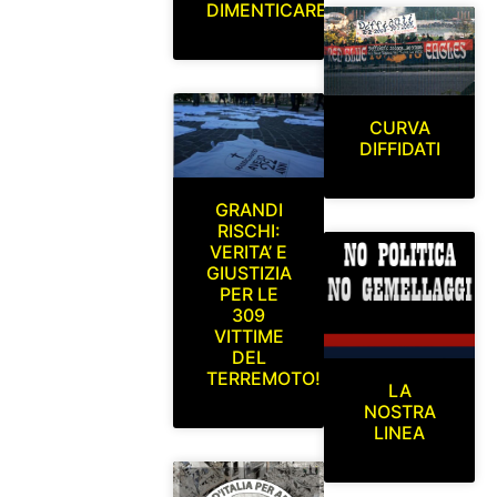
DIMENTICARE
CURVA
DIFFIDATI
GRANDI
RISCHI:
VERITA’ E
GIUSTIZIA
PER LE
309
VITTIME
DEL
TERREMOTO!
LA
NOSTRA
LINEA