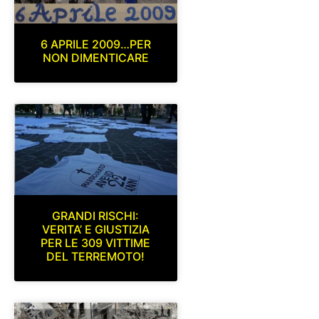
6 APRILE 2009…PER
NON DIMENTICARE
GRANDI RISCHI:
VERITA’ E GIUSTIZIA
PER LE 309 VITTIME
DEL TERREMOTO!