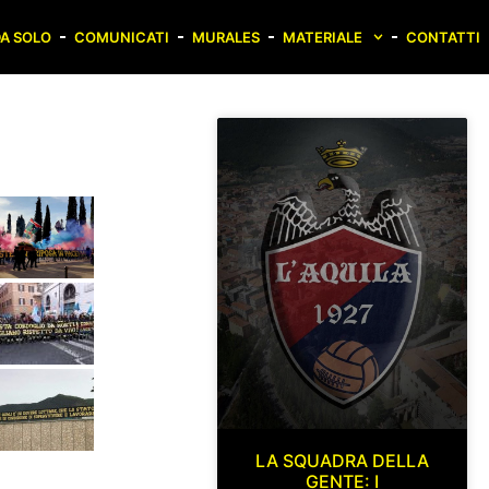
A SOLO
COMUNICATI
MURALES
MATERIALE
CONTATTI
LA SQUADRA DELLA
GENTE: I