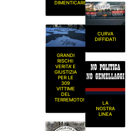
DIMENTICARE
CURVA
DIFFIDATI
GRANDI
RISCHI:
VERITA’ E
GIUSTIZIA
PER LE
309
VITTIME
DEL
TERREMOTO!
LA
NOSTRA
LINEA