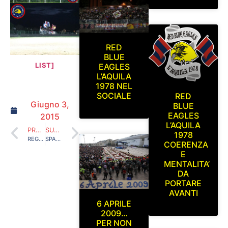
RED
[SHOW PICTURE
BLUE
LIST]
EAGLES
L’AQUILA
1978 NEL
SOCIALE
RED
Giugno 3,
BLUE
EAGLES
2015
L’AQUILA
PRECEDENTE
SUCCESSIVO
1978
REGGIANA-L’AQUILA DOMENICA 19 OTTOBRE 2014
SPAL-L’AQUILA 1 NOVEMBRE 2014
COERENZA
E
MENTALITA’
DA
PORTARE
AVANTI
6 APRILE
2009…
PER NON