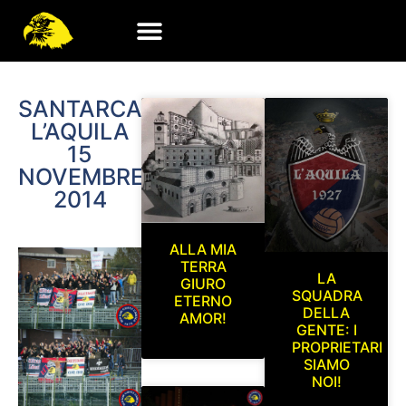
SANTARCANGELO-
L’AQUILA
15
NOVEMBRE
2014
ALLA MIA
TERRA
LA
GIURO
SQUADRA
ETERNO
DELLA
AMOR!
GENTE: I
PROPRIETARI
SIAMO
NOI!