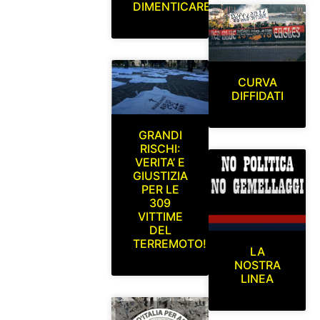
DIMENTICARE
CURVA
DIFFIDATI
GRANDI
RISCHI:
VERITA’ E
GIUSTIZIA
PER LE
309
VITTIME
DEL
TERREMOTO!
LA
NOSTRA
LINEA