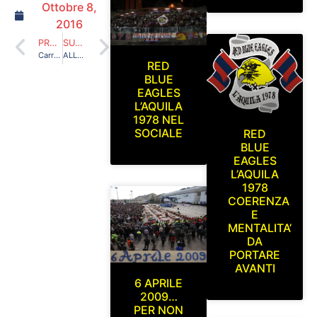
Ottobre 8,
2016
PRECEDENTE
SUCCESSIVO
Carrarese-L’Aquila 6-3-2016
ALLENAMENTO IN VISTA DEL RITORNO PLAY OUT RIMINI-L’AQUILA STADIO GRAN SASSO D’ITALIA MERCOLEDI 25 MAGGIO 2016
RED
BLUE
EAGLES
L’AQUILA
1978 NEL
SOCIALE
RED
BLUE
EAGLES
L’AQUILA
1978
COERENZA
E
MENTALITA’
DA
PORTARE
AVANTI
6 APRILE
2009…
PER NON