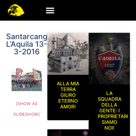
Santarcangelo-
L’Aquila 13-
3-2016
ALLA MIA
TERRA
LA
GIURO
SQUADRA
ETERNO
[SHOW AS
DELLA
AMOR!
GENTE: I
SLIDESHOW]
PROPRIETARI
SIAMO
NOI!