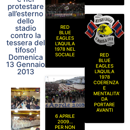
protestare
all’esterno
dello
stadio
RED
BLUE
contro la
EAGLES
tessera del
L’AQUILA
tifoso!
1978 NEL
SOCIALE
RED
Domenica
BLUE
13 Gennaio
EAGLES
2013
L’AQUILA
1978
COERENZA
E
MENTALITA’
DA
PORTARE
AVANTI
6 APRILE
2009…
PER NON