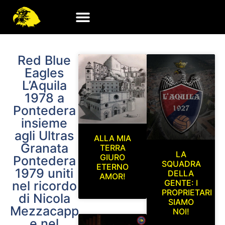
Red Blue
Eagles
L’Aquila
1978 a
Pontedera
insieme
agli Ultras
ALLA MIA
Granata
TERRA
LA
GIURO
Pontedera
SQUADRA
ETERNO
1979 uniti
DELLA
AMOR!
GENTE: I
nel ricordo
PROPRIETARI
di Nicola
SIAMO
Mezzacappa
NOI!
e nel