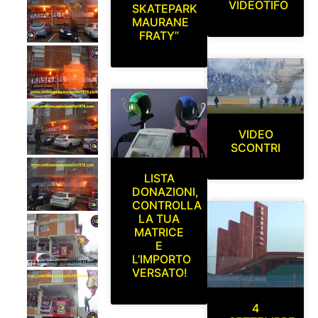
VIDEOTIFO
SKATEPARK
MAURANE
FRATY”
VIDEO
SCONTRI
LISTA
DONAZIONI,
CONTROLLA
LA TUA
MATRICE
E
L’IMPORTO
VERSATO!
4