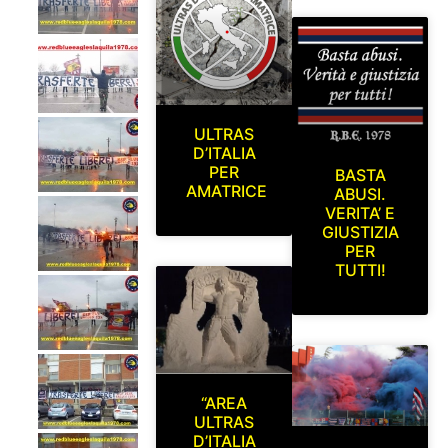
ULTRAS
D’ITALIA
PER
BASTA
AMATRICE
ABUSI.
VERITA’ E
GIUSTIZIA
PER
TUTTI!
“AREA
ULTRAS
D’ITALIA