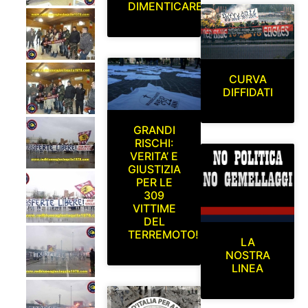
DIMENTICARE
CURVA
DIFFIDATI
GRANDI
RISCHI:
VERITA’ E
GIUSTIZIA
PER LE
309
VITTIME
DEL
TERREMOTO!
LA
NOSTRA
LINEA