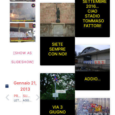
SETTEMBRE
2016…
CIAO
STADIO
TOMMASO
FATTORI!
SIETE
SEMPRE
[SHOW AS
CON NOI!
SLIDESHOW]
ADDIO…
Gennaio 21,
2013
PRECEDENTE
SUCCESSIVO
LETTERA DI PAOLO SCARONI ALLA STAMPA: “QUI NON SI MOLLA UN CAZZO”
AGGIORNAMENTO SEZIONE FOTO R.B.E. 2012/2013
VIA 3
GIUGNO