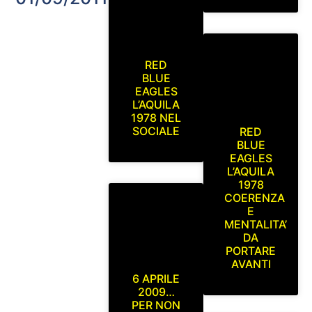
RED
BLUE
EAGLES
L’AQUILA
1978 NEL
SOCIALE
RED
BLUE
EAGLES
L’AQUILA
1978
COERENZA
E
MENTALITA’
DA
PORTARE
AVANTI
6 APRILE
2009…
PER NON