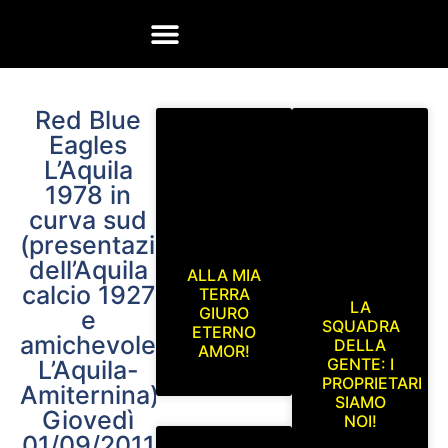
45 ANNI DI STORIA
FOTO R.B.E. DAL 1978 AD OGGI
TRASFERTA DA SOLO
Red Blue
Eagles
L’Aquila
1978 in
curva sud
(presentazione
dell’Aquila
ALLA MIA
calcio 1927
TERRA
LA
GIURO
e
SQUADRA
ETERNO
amichevole
DELLA
AMOR!
GENTE: I
L’Aquila-
PROPRIETARI
Amiternina)
SIAMO
Giovedì
NOI!
01/09/2011