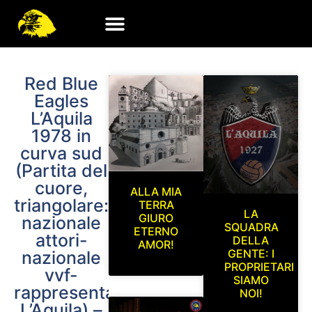
Red Blue
Eagles
L’Aquila
1978 in
curva sud
(Partita del
cuore,
ALLA MIA
triangolare:
TERRA
LA
GIURO
nazionale
SQUADRA
ETERNO
attori-
DELLA
AMOR!
GENTE: I
nazionale
PROPRIETARI
vvf-
SIAMO
rappresentativa
NOI!
L’Aquila) –