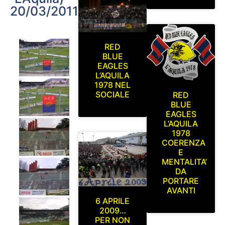
20/03/2011
RED
BLUE
EAGLES
L’AQUILA
1978 NEL
SOCIALE
RED
BLUE
EAGLES
L’AQUILA
1978
COERENZA
E
MENTALITA’
DA
PORTARE
AVANTI
6 APRILE
2009…
PER NON