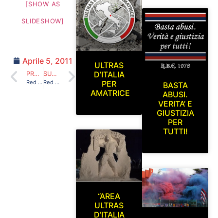
[SHOW AS
SLIDESHOW]
Aprile 5, 2011
ULTRAS
D’ITALIA
PRECEDENTE
SUCCESSIVO
Red Blue Eagles L’Aquila 1978 nell’allenamento dell’Aquila calcio 1927 (al campo federale dell’Aquila) sabato 21/05/2011
Red Blue Eagles L’Aquila 1978 in curva sud (L’Aquila-Sangiovannese) 06/02/2011
PER
BASTA
AMATRICE
ABUSI.
VERITA’ E
GIUSTIZIA
PER
TUTTI!
“AREA
ULTRAS
D’ITALIA