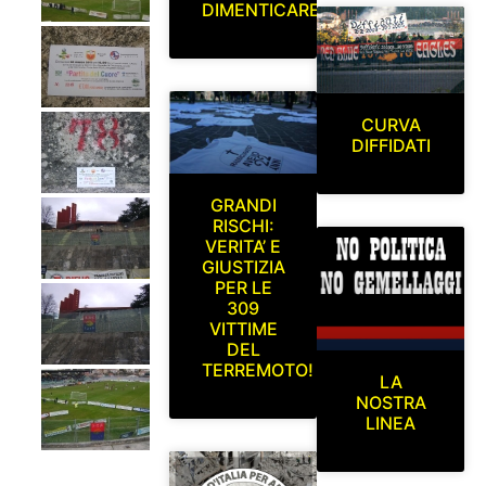
DIMENTICARE
CURVA
DIFFIDATI
GRANDI
RISCHI:
VERITA’ E
GIUSTIZIA
PER LE
309
VITTIME
DEL
TERREMOTO!
LA
NOSTRA
LINEA