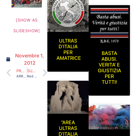
[SHOW AS
SLIDESHOW]
ULTRAS
D’ITALIA
PER
BASTA
Novembre 1,
AMATRICE
ABUSI.
2012
VERITA’ E
GIUSTIZIA
PRECEDENTE
SUCCESSIVO
PER
ARRESTATO PER IL LANCIO DI UN FUMOGENO SULLA PISTA DI ATLETICA!
Red Blue Eagles L’Aquila 1978 in curva sud.L’Aquila -Teramo (Coppa italia di lega pro 2012/2013) Mercoledi 12 Settembre 2012
TUTTI!
“AREA
ULTRAS
D’ITALIA