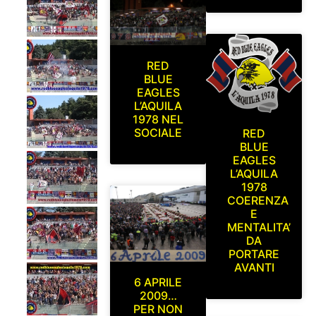
RED
BLUE
EAGLES
L’AQUILA
1978 NEL
SOCIALE
RED
BLUE
EAGLES
L’AQUILA
1978
COERENZA
E
MENTALITA’
DA
PORTARE
AVANTI
6 APRILE
2009…
PER NON