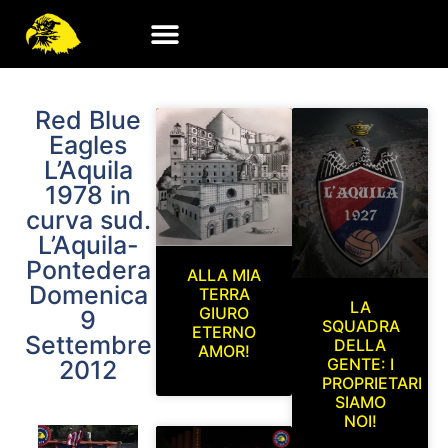
Red Blue
Eagles
L’Aquila
1978 in
curva sud.
L’Aquila-
Pontedera
ALLA MIA
Domenica
TERRA
LA
GIURO
9
SQUADRA
ETERNO
Settembre
DELLA
AMOR!
GENTE: I
2012
PROPRIETARI
SIAMO
NOI!