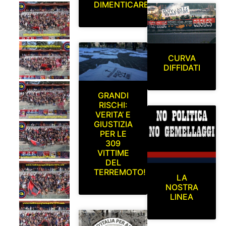
DIMENTICARE
CURVA
DIFFIDATI
GRANDI
RISCHI:
VERITA’ E
GIUSTIZIA
PER LE
309
VITTIME
DEL
TERREMOTO!
LA
NOSTRA
LINEA