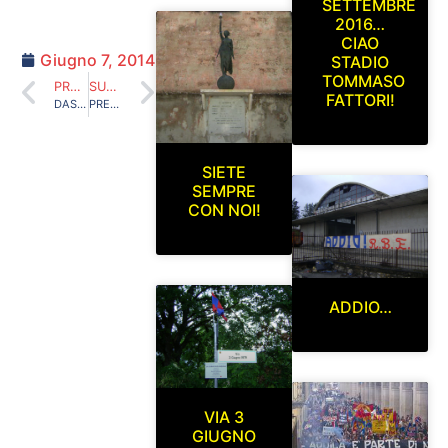
SETTEMBRE
2016…
CIAO
Giugno 7, 2014
STADIO
TOMMASO
PRECEDENTE
SUCCESSIVO
FATTORI!
DASPO PIÙ DURO: ECCO IL “PACCHETTO” SICUREZZA
PREPARAZIONE DELLA COREOGRAFIA, REALIZZATA TOTALMENTE A MANO, PER I QUARTI DI FINALE PLAY OFF L’AQUILA-PISA
SIETE
SEMPRE
CON NOI!
ADDIO…
VIA 3
GIUGNO