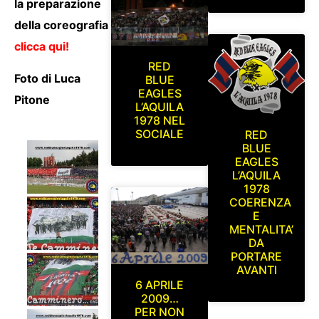
la preparazione
della coreografia
clicca qui!
RED
Foto di Luca
BLUE
EAGLES
Pitone
L’AQUILA
1978 NEL
SOCIALE
RED
BLUE
EAGLES
L’AQUILA
1978
COERENZA
E
MENTALITA’
DA
PORTARE
AVANTI
6 APRILE
2009…
PER NON