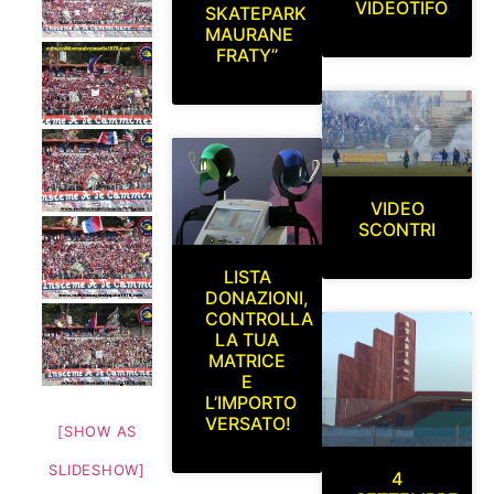
VIDEOTIFO
SKATEPARK
MAURANE
FRATY”
VIDEO
SCONTRI
LISTA
DONAZIONI,
CONTROLLA
LA TUA
MATRICE
E
L’IMPORTO
VERSATO!
[SHOW AS
SLIDESHOW]
4