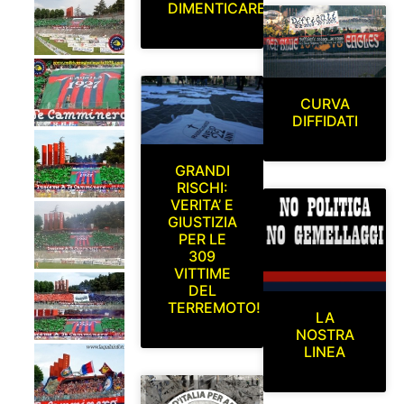
DIMENTICARE
CURVA
DIFFIDATI
GRANDI
RISCHI:
VERITA’ E
GIUSTIZIA
PER LE
309
VITTIME
DEL
TERREMOTO!
LA
NOSTRA
LINEA