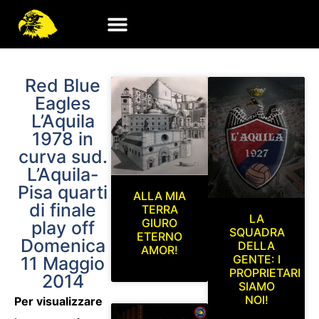
Red Blue
Eagles
L’Aquila
1978 in
curva sud.
L’Aquila-
Pisa quarti
ALLA MIA
di finale
TERRA
LA
GIURO
play off
SQUADRA
ETERNO
Domenica
DELLA
AMOR!
GENTE: I
11 Maggio
PROPRIETARI
2014
SIAMO
NOI!
Per visualizzare